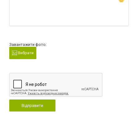
Завантажити фото:
Вибрати
Відправити