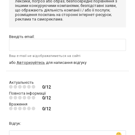
лексики, погроз або образ; безпосереднє порівняння з
іншими конкуруючими компаніями; безпідставні заяви,
що ображають діяльність компанії і / або її послуги;
розміщення посилань на сторонні інтернет-ресурси;
реклама та самореклама.
Введіть email:
Ваш e-mail не відображатиметься на сайті
або
Авторизуйтесь
для написання відгуку
Актуальність
0/12
Повнота інформації
0/12
Враження
0/12
Відгук: