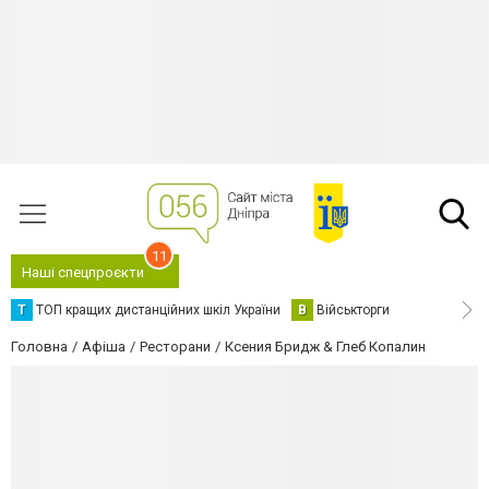
11
Наші спецпроєкти
Т
ТОП кращих дистанційних шкіл України
В
Військторги
Головна
Афіша
Ресторани
Ксения Бридж & Глеб Копалин