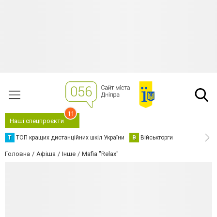
11
Наші спецпроєкти
Т
ТОП кращих дистанційних шкіл України
В
Військторги
Головна
Афіша
Інше
Mafia "Relax"