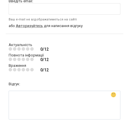
Введіть email:
Ваш e-mail не відображатиметься на сайті
або
Авторизуйтесь
для написання відгуку
Актуальність
0/12
Повнота інформації
0/12
Враження
0/12
Відгук: