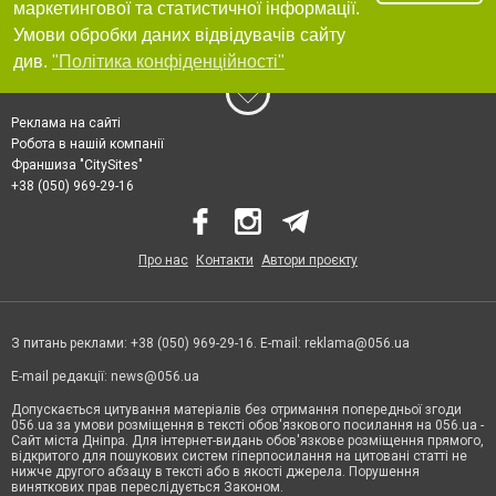
маркетингової та статистичної інформації.
Умови обробки даних відвідувачів сайту
див.
"Політика конфіденційності"
Реклама на сайті
Робота в нашій компанії
Франшиза "CitySites"
+38 (050) 969-29-16
Про нас
Контакти
Автори проєкту
З питань реклами: +38 (050) 969-29-16. E-mail:
reklama@056.ua
E-mail редакції:
news@056.ua
Допускається цитування матеріалів без отримання попередньої згоди
056.ua за умови розміщення в тексті обов'язкового посилання на 056.ua -
Сайт міста Дніпра. Для інтернет-видань обов'язкове розміщення прямого,
відкритого для пошукових систем гіперпосилання на цитовані статті не
нижче другого абзацу в тексті або в якості джерела. Порушення
виняткових прав переслідується Законом.