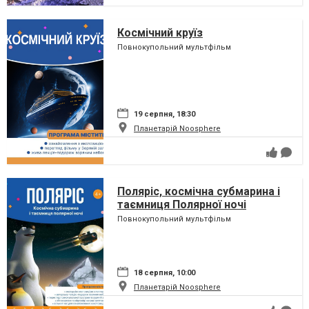
Космічний круїз
Повнокупольний мультфільм
19 серпня, 18:30
Планетарій Noosphere
Поляріс, космічна субмарина і
таємниця Полярної ночі
Повнокупольний мультфільм
18 серпня, 10:00
Планетарій Noosphere