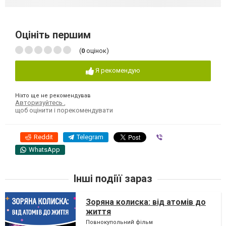
Оцініть першим
(
0
оцінок)
Я рекомендую
Ніхто ще не рекомендував
Авторизуйтесь
,
щоб оцінити і порекомендувати
Reddit
Telegram
Viber
WhatsApp
Інші подіїї зараз
Зоряна колиска: від атомів до
життя
Повнокупольний фільм