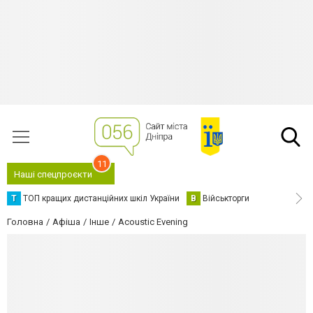
11
Наші спецпроєкти
Т
ТОП кращих дистанційних шкіл України
В
Військторги
Головна
Афіша
Інше
Acoustic Evening