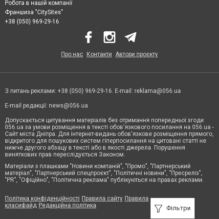
Робота в нашій компанії
Франшиза "CitySites"
+38 (050) 969-29-16
Про нас
Контакти
Автори проєкту
З питань реклами: +38 (050) 969-29-16. E-mail:
reklama@056.ua
E-mail редакції:
news@056.ua
Допускається цитування матеріалів без отримання попередньої згоди
056.ua за умови розміщення в тексті обов'язкового посилання на 056.ua -
Сайт міста Дніпра. Для інтернет-видань обов'язкове розміщення прямого,
відкритого для пошукових систем гіперпосилання на цитовані статті не
нижче другого абзацу в тексті або в якості джерела. Порушення
виняткових прав переслідується Законом.
Матеріали з плашками "Новини компаній", "Промо", "Партнерський
матеріал", "Партнерський спецпроєкт", "Політичні новини", "Пресреліз",
"PR", "Офіційно", "Політична реклама" публікуються на правах реклами.
Політика конфіденційності
Правила сайту
Правила
класифайд
Редакційна політика
Фільтри