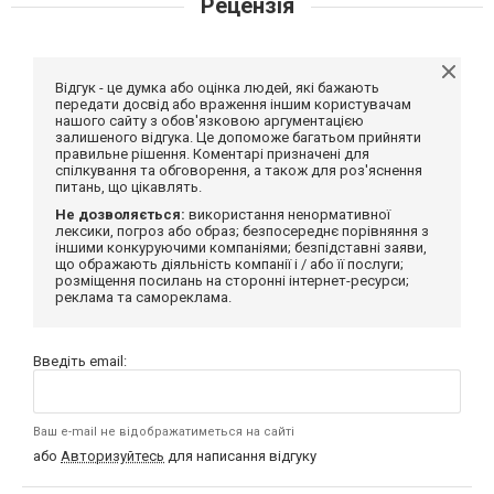
Рецензія
Відгук - це думка або оцінка людей, які бажають
передати досвід або враження іншим користувачам
нашого сайту з обов'язковою аргументацією
залишеного відгука. Це допоможе багатьом прийняти
правильне рішення. Коментарі призначені для
спілкування та обговорення, а також для роз'яснення
питань, що цікавлять.
Не дозволяється:
використання ненормативної
лексики, погроз або образ; безпосереднє порівняння з
іншими конкуруючими компаніями; безпідставні заяви,
що ображають діяльність компанії і / або її послуги;
розміщення посилань на сторонні інтернет-ресурси;
реклама та самореклама.
Введіть email:
Ваш e-mail не відображатиметься на сайті
або
Авторизуйтесь
для написання відгуку