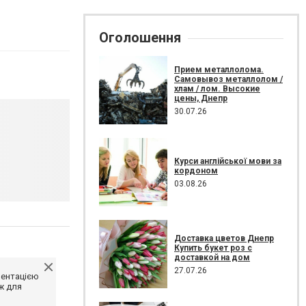
Оголошення
Прием металлолома.
Самовывоз металлолом /
хлам / лом. Высокие
цены, Днепр
30.07.26
Курси англійської мови за
кордоном
03.08.26
Доставка цветов Днепр
Купить букет роз с
доставкой на дом
27.07.26
ментацією
ж для