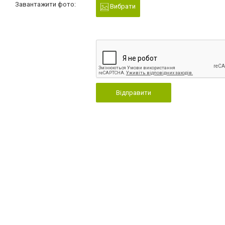
Завантажити фото:
Вибрати
Відправити