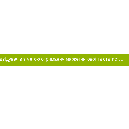
Цей сайт використовує «cookies». Також веб-сайт використовує інтернет-сервіс для збору технічних даних стосовно відвідувачів з метою отримання маркетингової та статистичної інформації. Умови обробки даних відвідувачів сайту див.