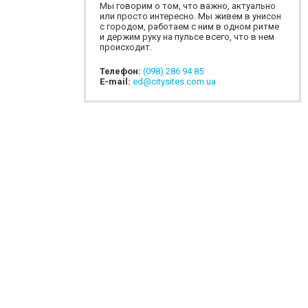
Мы говорим о том, что важно, актуально
или просто интересно. Мы живем в унисон
с городом, работаем с ним в одном ритме
и держим руку на пульсе всего, что в нем
происходит.
Телефон:
(098) 286 94 85
E-mail:
ed@citysites.com.ua