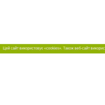
Реклама на сайті
Приєднуйтесь до 
Робота в нашій компанії
Франшиза "CitySites"
Про нас
Контакт
+38 (050) 969-29-16