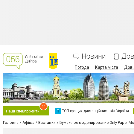
Новини
Дов
Погода
Карта міста
Дові
11
Т
ТОП кращих дистанційних шкіл України
Наші спецпроєкти
Головна
Афіша
Виставки
Бумажное моделирование Only Paper Mo