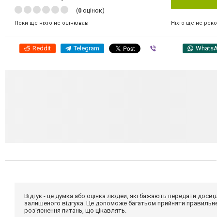
(
0
оцінок)
Ніхто ще не рек
Поки ще ніхто не оцінював
Reddit
Telegram
Viber
Whats
Відгук - це думка або оцінка людей, які бажають передати дос
залишеного відгука. Це допоможе багатьом прийняти правильне 
роз'яснення питань, що цікавлять.