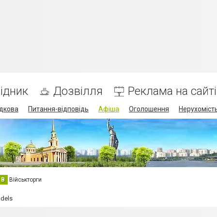
ідник
Дозвілля
Реклама на сайті
дкова
Питання-відповідь
Афіша
Оголошення
Нерухоміст
В
Військторги
dels