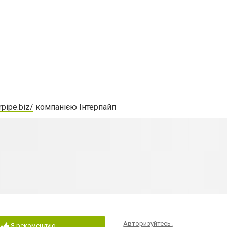
rpipe.biz/
компанією Інтерпайп
Авторизуйтесь
,
Я рекомендую