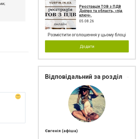
ми;
Реєстрація ТОВ з ПДВ
Дніпро та область, «під
ключ».
05.08.26
Розмістити оголошення у цьому блоці
Додати
Відповідальний за розділ
Євгенія (афіша)