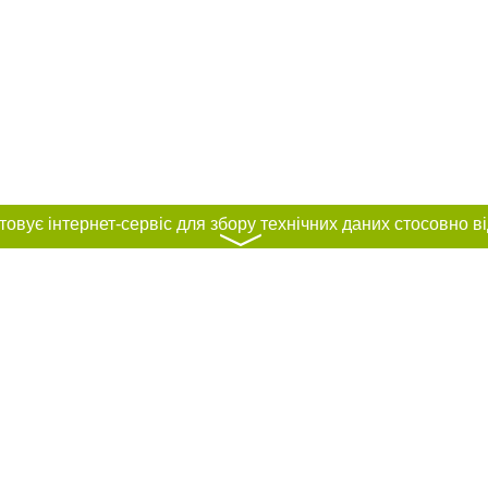
〉
нас :
и
Автори проєкту