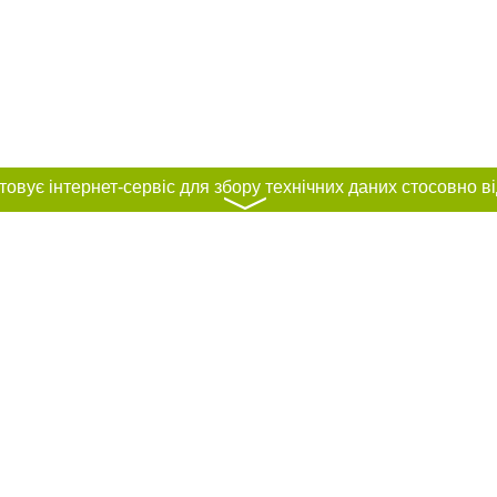
〉
нас :
и
Автори проєкту