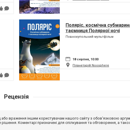
Поляріс, космічна субмарина
таємниця Полярної ночі
Повнокупольний мультфільм
18 серпня, 10:00
Планетарій Noosphere
Рецензія
від або враження іншим користувачам нашого сайту з обов'язковою аргу
рішення. Коментарі призначені для спілкування та обговорення, а тако