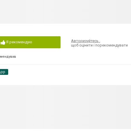
Авторизуйтесь
,
Я рекомендую
щоб оцінити і порекомендувати
омендував
App