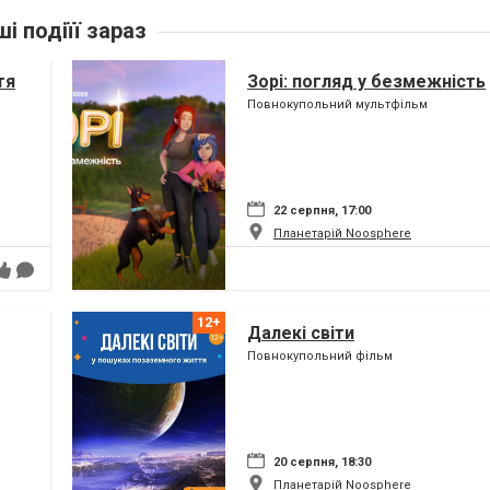
ші подіїї зараз
тя
Зорі: погляд у безмежність
Повнокупольний мультфільм
22 серпня, 17:00
Планетарій Noosphere
Далекі світи
Повнокупольний фільм
20 серпня, 18:30
Планетарій Noosphere