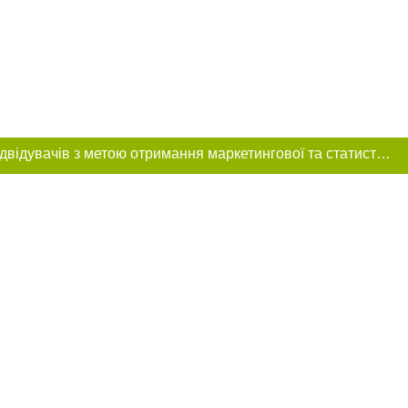
Цей сайт використовує «cookies». Також веб-сайт використовує інтернет-сервіс для збору технічних даних стосовно відвідувачів з метою отримання маркетингової та статистичної інформації. Умови обробки даних відвідувачів сайту див.