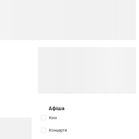
Афіша
Кіно
Концерти