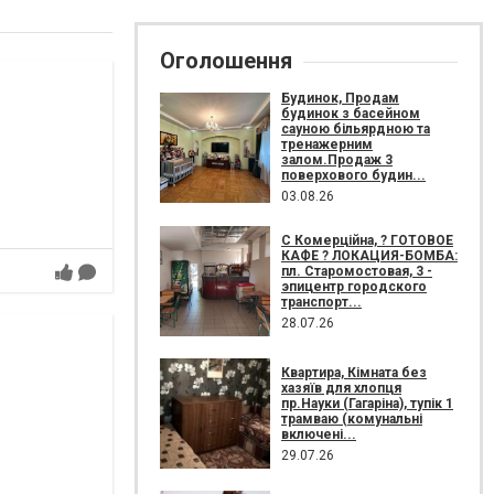
Оголошення
Будинок, Продам
будинок з басейном
сауною більярдною та
тренажерним
залом.Продаж 3
поверхового будин...
03.08.26
С Комерційна, ? ГОТОВОЕ
КАФЕ ? ЛОКАЦИЯ-БОМБА:
пл. Старомостовая, 3 -
эпицентр городского
транспорт...
28.07.26
Квартира, Кімната без
хазяїв для хлопця
пр.Науки (Гагаріна), тупік 1
трамваю (комунальні
включені...
29.07.26