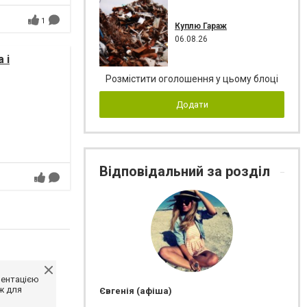
1
Куплю Гараж
06.08.26
 і
Розмістити оголошення у цьому блоці
Додати
Відповідальний за розділ
ментацією
ж для
Євгенія (афіша)