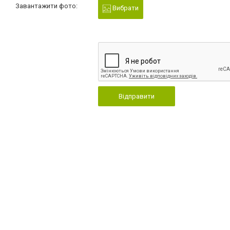
Завантажити фото:
Вибрати
Відправити