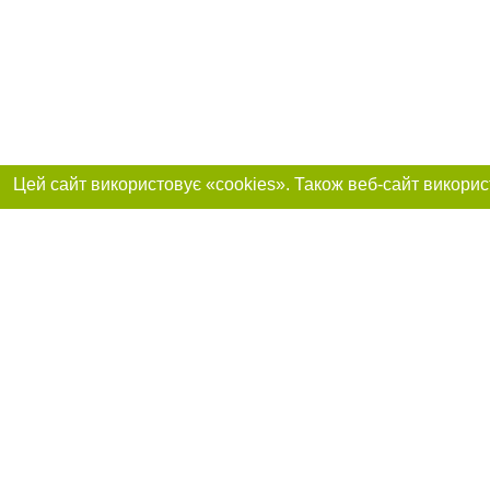
Реклама на сайті
Приєднуйтесь до 
Робота в нашій компанії
Франшиза "CitySites"
Про нас
Контакт
+38 (050) 969-29-16