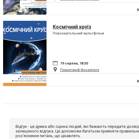
Космічний круїз
Повнокупольний мультфільм
19 серпня, 18:30
Планетарій Noosphere
Відгук - це думка або оцінка людей, які бажають передати дос
залишеного відгука. Це допоможе багатьом прийняти правильне 
роз'яснення питань, що цікавлять.