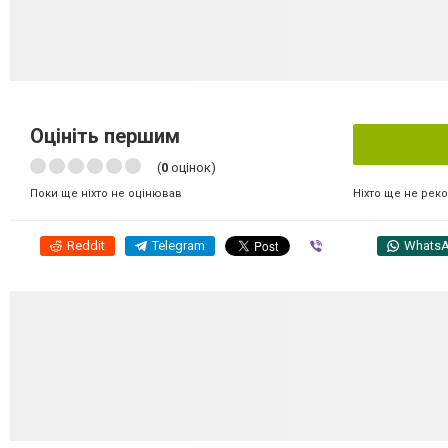
Оцініть першим
(
0
оцінок)
Ніхто ще не рек
Поки ще ніхто не оцінював
Reddit
Telegram
Viber
Whats