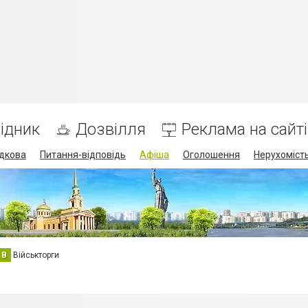
ідник
Дозвілля
Реклама на сайті
дкова
Питання-відповідь
Афіша
Оголошення
Нерухоміст
В
Військторги