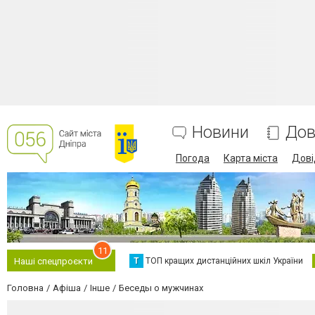
Новини
Дов
Погода
Карта міста
Дові
11
Т
ТОП кращих дистанційних шкіл України
Наші спецпроєкти
Головна
Афіша
Інше
Беседы о мужчинах