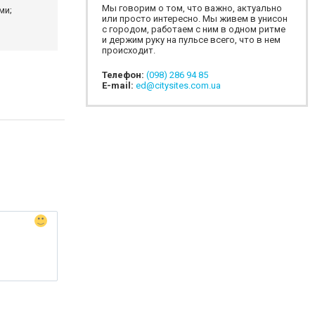
Мы говорим о том, что важно, актуально
ми;
или просто интересно. Мы живем в унисон
с городом, работаем с ним в одном ритме
и держим руку на пульсе всего, что в нем
происходит.
Телефон:
(098) 286 94 85
E-mail:
ed@citysites.com.ua