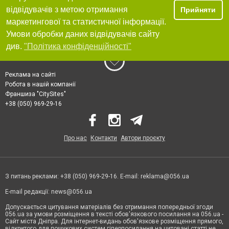
відвідувачів з метою отримання
Прийняти
маркетингової та статистичної інформації.
Умови обробки даних відвідувачів сайту
див.
"Політика конфіденційності"
Реклама на сайті
Робота в нашій компанії
Франшиза "CitySites"
+38 (050) 969-29-16
Про нас
Контакти
Автори проєкту
З питань реклами: +38 (050) 969-29-16. E-mail:
reklama@056.ua
E-mail редакції:
news@056.ua
Допускається цитування матеріалів без отримання попередньої згоди
056.ua за умови розміщення в тексті обов'язкового посилання на 056.ua -
Сайт міста Дніпра. Для інтернет-видань обов'язкове розміщення прямого,
відкритого для пошукових систем гіперпосилання на цитовані статті не