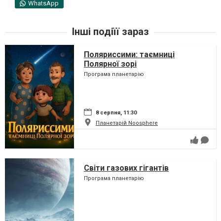
WhatsApp
Інші подіїї зараз
Поляриссими: таємниці
Полярної зорі
Програма планетарію
8 серпня, 11:30
Планетарій Noosphere
Світи газових гігантів
Програма планетарію