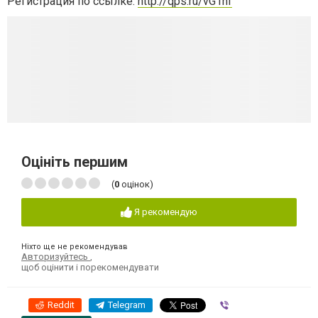
Регистрация по ссылке:
http://qps.ru/vG1hf
Оцініть першим
(
0
оцінок)
Я рекомендую
Ніхто ще не рекомендував
Авторизуйтесь
,
щоб оцінити і порекомендувати
Reddit
Telegram
Viber