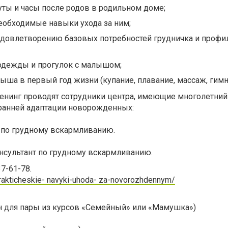
уты и часы после родов в родильном доме;
еобходимые навыки ухода за ним;
удовлетворению базовых потребностей грудничка и профи
 одежды и прогулок с малышом;
ыша в первый год жизни (купание, плавание, массаж, гимн
Тренинг проводят сотрудники центра, имеющие многолетний
 ранней адаптации новорожденных:
т по грудному вскармливанию.
онсультант по грудному вскармливанию.
37-61-78.
-prakticheskie- navyki-uhoda- za-novorozhdennym/
грн для пары из курсов «Семейный» или «Мамушка»)