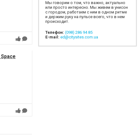
Мы говорим о том, что важно, актуально
или просто интересно. Мы живем в унисон
с городом, работаем с ним в одном ритме
и держим руку на пульсе всего, что в нем
происходит.
Телефон:
(098) 286 94 85
E-mail:
ed@citysites.com.ua
 Space