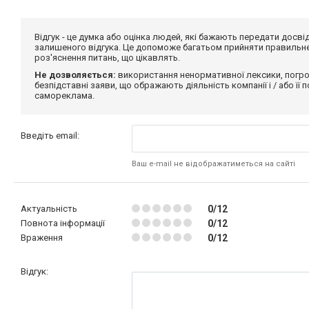
Відгук - це думка або оцінка людей, які бажають передати дос
залишеного відгука. Це допоможе багатьом прийняти правильне 
роз'яснення питань, що цікавлять.
Не дозволяється:
використання ненормативної лексики, погро
безпідставні заяви, що ображають діяльність компанії і / або її
самореклама.
Введіть email:
Ваш e-mail не відображатиметься на сайті
Актуальність
0/12
Повнота інформації
0/12
Враження
0/12
Відгук: