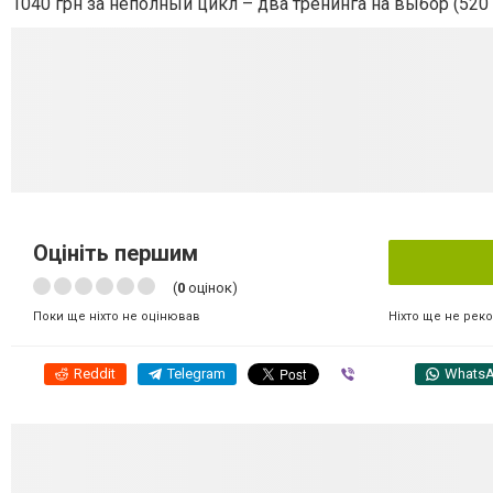
1040 грн за неполный цикл – два тренинга на выбор (520
Оцініть першим
(
0
оцінок)
Ніхто ще не рек
Поки ще ніхто не оцінював
Reddit
Telegram
Viber
Whats