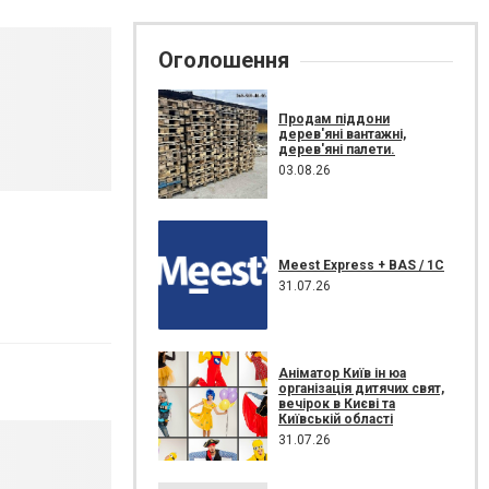
Оголошення
Продам піддони
дерев'яні вантажні,
дерев'яні палети.
03.08.26
Meest Express + BAS / 1C
31.07.26
Аніматор Київ ін юа
організація дитячих свят,
вечірок в Києві та
Київській області
31.07.26