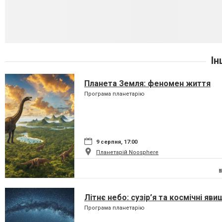
Ін
Планета Земля: феномен життя
Програма планетарію
9 серпня, 17:00
Планетарій Noosphere
Літнє небо: сузір’я та космічні яви
Програма планетарію