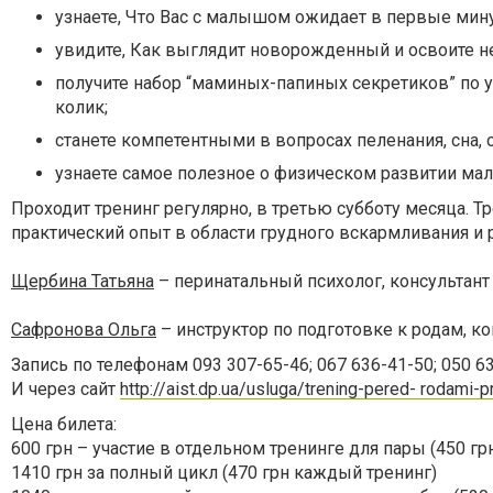
узнаете, Что Вас с малышом ожидает в первые мин
увидите, Как выглядит новорожденный и освоите н
получите набор “маминых-папиных секретиков” по 
колик;
станете компетентными в вопросах пеленания, сна,
узнаете самое полезное о физическом развитии мал
Проходит тренинг регулярно, в третью субботу месяца. 
практический опыт в области грудного вскармливания и
Щербина Татьяна
– перинатальный психолог, консультан
Сафронова Ольга
– инструктор по подготовке к родам, к
Запись по телефонам 093 307-65-46; 067 636-41-50; 050 6
И через сайт
http://aist.dp.ua/usluga/trening-pered- rodami
Цена билета:
600 грн – участие в отдельном тренинге для пары (450 
1410 грн за полный цикл (470 грн каждый тренинг)