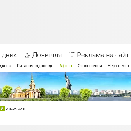
ідник
Дозвілля
Реклама на сайті
дкова
Питання-відповідь
Афіша
Оголошення
Нерухоміст
В
Військторги