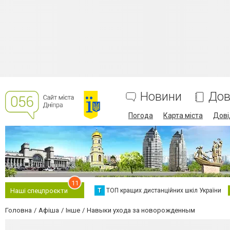
Новини
Дов
Погода
Карта міста
Дові
11
Т
ТОП кращих дистанційних шкіл України
Наші спецпроєкти
Головна
Афіша
Інше
Навыки ухода за новорожденным