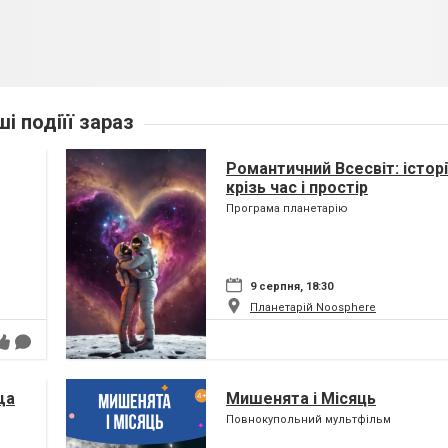
ші подіїї зараз
Романтичний Всесвіт: історі
крізь час і простір
Програма планетарію
9 серпня, 18:30
Планетарій Noosphere
ща
Мишенята і Місяць
Повнокупольний мультфільм