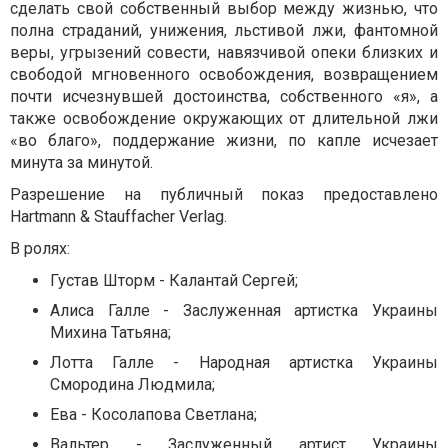
сделать свой собственный выбор между жизнью, что
полна страданий, унижения, льстивой лжи, фантомной
веры, угрызений совести, навязчивой опеки близких и
свободой мгновенного освобождения, возвращением
почти исчезнувшей достоинства, собственного «я», а
также освобождение окружающих от длительной лжи
«во благо», поддержание жизни, по капле исчезает
минута за минутой.
Разрешение на публичный показ предоставлено
Hartmann & Stauffacher Verlag.
В ролях:
Густав Шторм - Калантай Сергей;
Алиса Галле - Заслуженная артистка Украины
Михина Татьяна;
Лотта Галле - Народная артистка Украины
Смородина Людмила;
Ева - Косолапова Светлана;
Вальтер - Заслуженный артист Украины