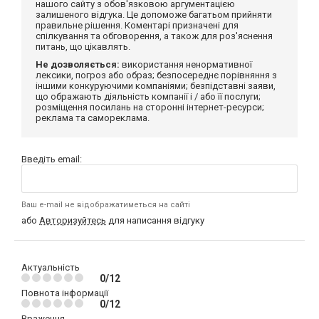
нашого сайту з обов'язковою аргументацією
залишеного відгука. Це допоможе багатьом прийняти
правильне рішення. Коментарі призначені для
спілкування та обговорення, а також для роз'яснення
питань, що цікавлять.
Не дозволяється:
використання ненормативної
лексики, погроз або образ; безпосереднє порівняння з
іншими конкуруючими компаніями; безпідставні заяви,
що ображають діяльність компанії і / або її послуги;
розміщення посилань на сторонні інтернет-ресурси;
реклама та самореклама.
Введіть email:
Ваш e-mail не відображатиметься на сайті
або
Авторизуйтесь
для написання відгуку
Актуальність
0/12
Повнота інформації
0/12
Враження