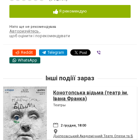
Я рекомендую
Ніхто ще не рекомендував
Авторизуйтесь
,
щоб оцінити і порекомендувати
Reddit
Telegram
Viber
WhatsApp
Інші подіїї зараз
Конотопська відьма (театр ім.
Івана Франка)
Театры
2 грудня, 18:00
Дніпровський Академічний Театр Опери та Бале