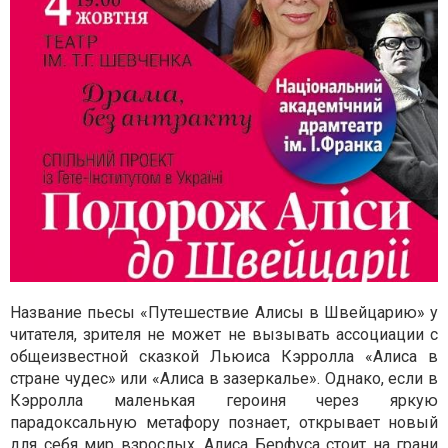
Название пьесы «Путешествие Алисы в Швейцарию» у
читателя, зрителя не может не вызывать ассоциации с
общеизвестной сказкой Льюиса Кэрролла «Алиса в
стране чудес» или «Алиса в зазеркалье». Однако, если в
Кэрролла маленькая героиня через яркую
парадоксальную метафору познает, открывает новый
для себя мир взрослых, Алиса Берфуса стоит на грани