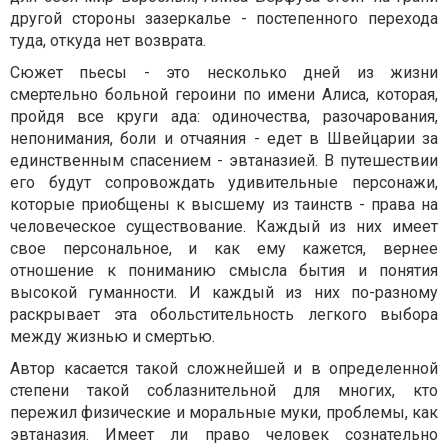
другой стороны зазеркалье - постепенного перехода
туда, откуда нет возврата.
Сюжет пьесы - это несколько дней из жизни
смертельно больной героини по имени Алиса, которая,
пройдя все круги ада: одиночества, разочарования,
непонимания, боли и отчаяния - едет в Швейцарии за
единственным спасением - эвтаназией. В путешествии
его будут сопровождать удивительные персонажи,
которые приобщены к высшему из таинств - права на
человеческое существование. Каждый из них имеет
свое персональное, и как ему кажется, вернее
отношение к пониманию смысла бытия и понятия
высокой гуманности. И каждый из них по-разному
раскрывает эта обольстительность легкого выбора
между жизнью и смертью.
Автор касается такой сложнейшей и в определенной
степени такой соблазнительной для многих, кто
пережил физические и моральные муки, проблемы, как
эвтаназия. Имеет ли право человек сознательно