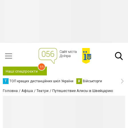
11
Наші спецпроєкти
Т
ТОП кращих дистанційних шкіл України
В
Військторги
Головна
Афіша
Театри
Путешествие Алисы в Швейцарию