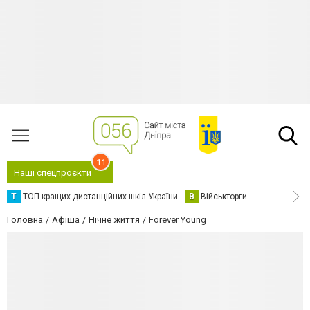
11
Наші спецпроєкти
Т
ТОП кращих дистанційних шкіл України
В
Військторги
Головна
Афіша
Нічне життя
Forever Young