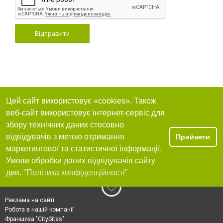
Відправити
Цей сайт використовує «cookies». Також
веб-сайт використовує інтернет-сервіс для
збору технічних даних стосовно
відвідувачів з метою отримання
Прийняти
маркетингової та статистичної інформації.
Умови обробки даних відвідувачів сайту
див.
"Політика конфіденційності"
Реклама на сайті
Робота в нашій компанії
Франшиза "CitySites"