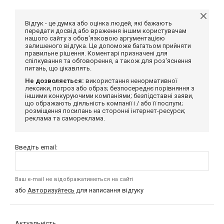
Відгук - це думка або оцінка людей, які бажають
передати досвід або враження іншим користувачам
нашого сайту з обов'язковою аргументацією
залишеного відгука. Це допоможе багатьом прийняти
правильне рішення. Коментарі призначені для
спілкування та обговорення, а також для роз'яснення
питань, що цікавлять.
Не дозволяється:
використання ненормативної
лексики, погроз або образ; безпосереднє порівняння з
іншими конкуруючими компаніями; безпідставні заяви,
що ображають діяльність компанії і / або її послуги;
розміщення посилань на сторонні інтернет-ресурси;
реклама та самореклама.
Введіть email:
Ваш e-mail не відображатиметься на сайті
або
Авторизуйтесь
для написання відгуку
Актуальність