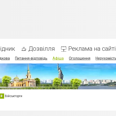
ідник
Дозвілля
Реклама на сайті
дкова
Питання-відповідь
Афіша
Оголошення
Нерухоміст
В
Військторги