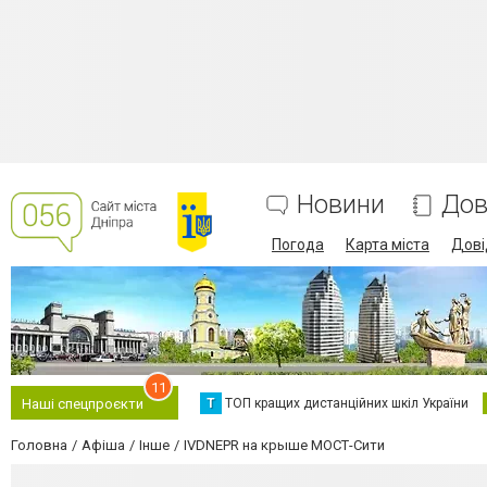
Новини
Дов
Погода
Карта міста
Дові
11
Т
ТОП кращих дистанційних шкіл України
Наші спецпроєкти
Головна
Афіша
Інше
IVDNEPR на крыше МОСТ-Сити