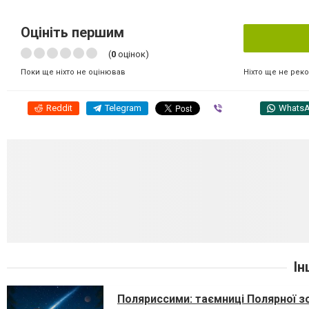
Оцініть першим
(
0
оцінок)
Ніхто ще не рек
Поки ще ніхто не оцінював
Reddit
Telegram
Viber
Whats
Ін
Поляриссими: таємниці Полярної з