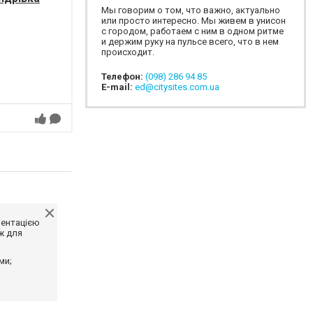
Мы говорим о том, что важно, актуально
или просто интересно. Мы живем в унисон
с городом, работаем с ним в одном ритме
и держим руку на пульсе всего, что в нем
происходит.
Телефон:
(098) 286 94 85
E-mail:
ed@citysites.com.ua
ментацією
ж для
ми;