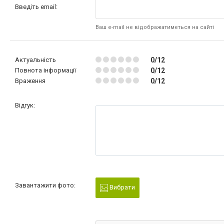
Введіть email:
Ваш e-mail не відображатиметься на сайті
Актуальність
0/12
Повнота інформації
0/12
Враження
0/12
Відгук:
Завантажити фото:
Вибрати