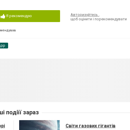
Авторизуйтесь
,
Я рекомендую
щоб оцінити і порекомендувати
омендував
App
ші подіїї зараз
орі
Світи газових гігантів