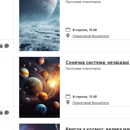
Програма планетарію
8 серпня, 15:00
Планетарій Noosphere
Сонячна система: незвідані 
Програма планетарію
8 серпня, 13:00
Планетарій Noosphere
Квиток у космос: велика ма