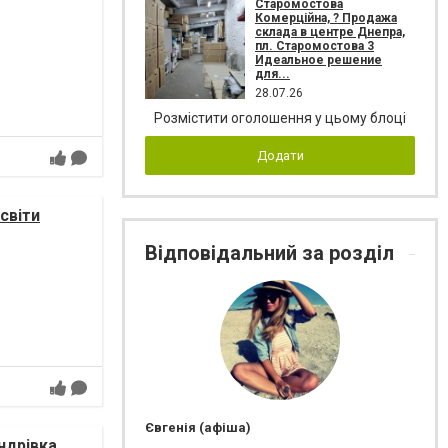
Старомостова
Комерційна, ? Продажа
склада в центре Днепра,
пл. Старомостова 3
Идеальное решение
для...
28.07.26
Розмістити оголошення у цьому блоці
Додати
світи
Відповідальний за розділ
Євгенія (афіша)
ндрівка