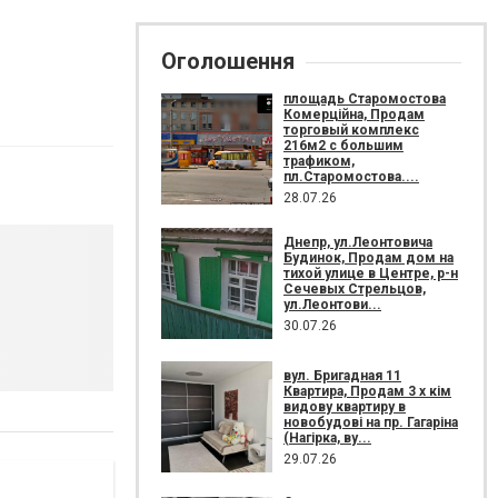
Оголошення
площадь Старомостова
Комерційна, Продам
торговый комплекс
216м2 с большим
трафиком,
пл.Старомостова....
28.07.26
Днепр, ул.Леонтовича
Будинок, Продам дом на
тихой улице в Центре, р-н
Сечевых Стрельцов,
ул.Леонтови...
30.07.26
вул. Бригадная 11
Квартира, Продам 3 х кім
видову квартиру в
новобудові на пр. Гагаріна
(Нагірка, ву...
29.07.26