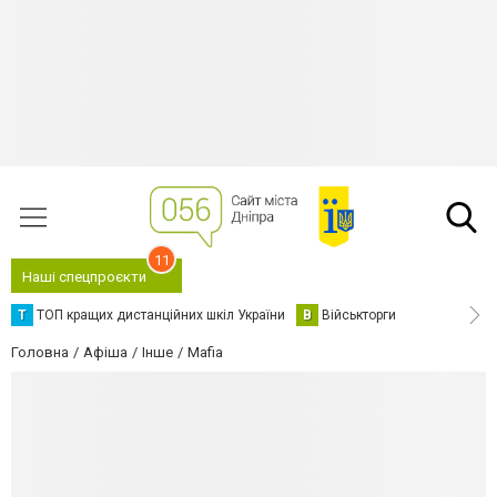
11
Наші спецпроєкти
Т
ТОП кращих дистанційних шкіл України
В
Військторги
Головна
Афіша
Інше
Mafia