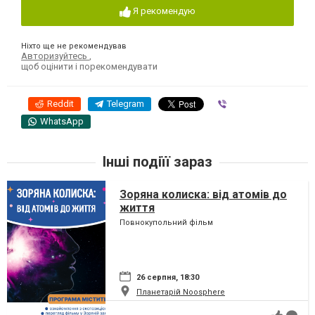
Я рекомендую
Ніхто ще не рекомендував
Авторизуйтесь
,
щоб оцінити і порекомендувати
Reddit
Telegram
Viber
WhatsApp
Інші подіїї зараз
Зоряна колиска: від атомів до
життя
Повнокупольний фільм
26 серпня, 18:30
Планетарій Noosphere