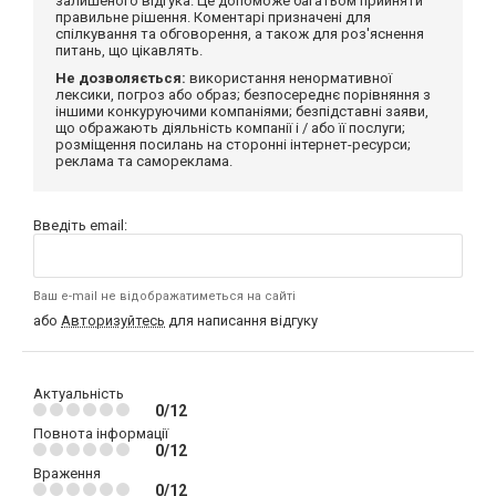
залишеного відгука. Це допоможе багатьом прийняти
правильне рішення. Коментарі призначені для
спілкування та обговорення, а також для роз'яснення
питань, що цікавлять.
Не дозволяється:
використання ненормативної
лексики, погроз або образ; безпосереднє порівняння з
іншими конкуруючими компаніями; безпідставні заяви,
що ображають діяльність компанії і / або її послуги;
розміщення посилань на сторонні інтернет-ресурси;
реклама та самореклама.
Введіть email:
Ваш e-mail не відображатиметься на сайті
або
Авторизуйтесь
для написання відгуку
Актуальність
0/12
Повнота інформації
0/12
Враження
0/12