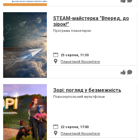
STEAM-майстерка "Вперед, до
зірок!"
Програма планетарію
23 серпня, 11:30
Планетарій Noosphere
Зорі: погляд у безмежність
Повнокупольний мультфільм
22 серпня, 17:00
Планетарій Noosphere