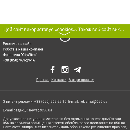
Цей сайт використовує «cookies». Також веб-сайт використовує інтернет-сервіс для збору технічних даних стосовно відвідувачів з метою отримання маркетингової та статистичної інформації. Умови обробки даних відвідувачів сайту див.
〉
Реклама на сайті
Робота в нашій компанії
Франшиза "CitySites"
+38 (050) 969-29-16
Про нас
Контакти
Автори проєкту
З питань реклами: +38 (050) 969-29-16. E-mail:
reklama@056.ua
E-mail редакції:
news@056.ua
Допускається цитування матеріалів без отримання попередньої згоди
056.ua за умови розміщення в тексті обов'язкового посилання на 056.ua -
Сайт міста Дніпра. Для інтернет-видань обов'язкове розміщення прямого,