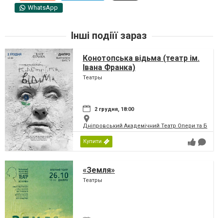
WhatsApp
Інші подіїї зараз
Конотопська відьма (театр ім.
Івана Франка)
Театры
2 грудня, 18:00
Дніпровський Академічний Театр Опери та Бале
Купити
«Земля»
Театры