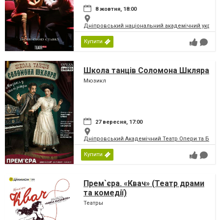
8 жовтня, 18:00
Дніпровський національний академічний україн
Купити
Школа танців Соломона Шкляра
Мюзикл
27 вересня, 17:00
Дніпровський Академічний Театр Опери та Бале
Купити
Прем`єра. «Квач» (Театр драми
та комедії)
Театры