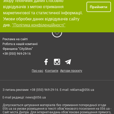
збору технічних даних стосовно
відвідувачів з метою отримання
Прийняти
маркетингової та статистичної інформації.
Умови обробки даних відвідувачів сайту
див.
"Політика конфіденційності"
Реклама на сайті
Робота в нашій компанії
Франшиза "CitySites"
+38 (050) 969-29-16
Про нас
Контакти
Автори проєкту
З питань реклами: +38 (050) 969-29-16. E-mail:
reklama@056.ua
E-mail редакції:
news@056.ua
Допускається цитування матеріалів без отримання попередньої згоди
056.ua за умови розміщення в тексті обов'язкового посилання на 056.ua -
Сайт міста Дніпра. Для інтернет-видань обов'язкове розміщення прямого,