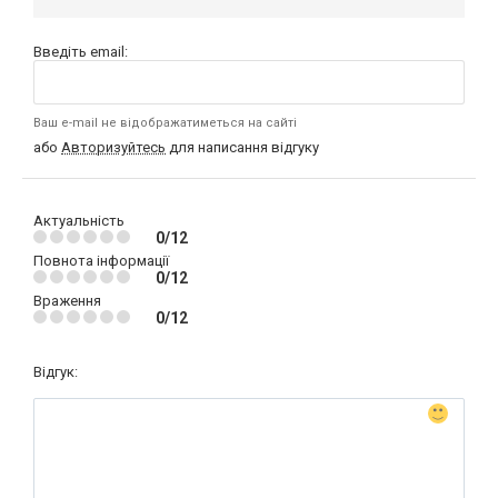
Введіть email:
Ваш e-mail не відображатиметься на сайті
або
Авторизуйтесь
для написання відгуку
Актуальність
0/12
Повнота інформації
0/12
Враження
0/12
Відгук: