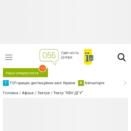
11
Наші спецпроєкти
Т
ТОП кращих дистанційних шкіл України
В
Військторги
Головна
Афіша
Театри
Театр "КВН ДГУ"