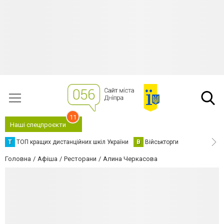
11
Наші спецпроєкти
Т
ТОП кращих дистанційних шкіл України
В
Військторги
Головна
Афіша
Ресторани
Алина Черкасова