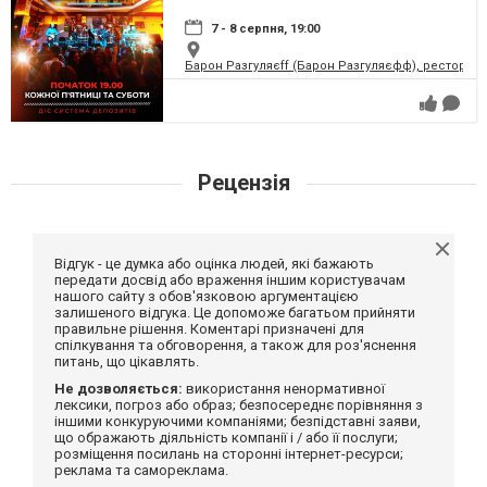
7 - 8 серпня, 19:00
Барон Разгуляєff (Барон Разгуляєфф), ресторан
Рецензія
Відгук - це думка або оцінка людей, які бажають
передати досвід або враження іншим користувачам
нашого сайту з обов'язковою аргументацією
залишеного відгука. Це допоможе багатьом прийняти
правильне рішення. Коментарі призначені для
спілкування та обговорення, а також для роз'яснення
питань, що цікавлять.
Не дозволяється:
використання ненормативної
лексики, погроз або образ; безпосереднє порівняння з
іншими конкуруючими компаніями; безпідставні заяви,
що ображають діяльність компанії і / або її послуги;
розміщення посилань на сторонні інтернет-ресурси;
реклама та самореклама.