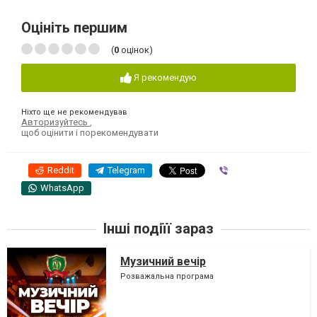
Оцініть першим
(
0
оцінок)
Я рекомендую
Ніхто ще не рекомендував
Авторизуйтесь
,
щоб оцінити і порекомендувати
Reddit
Telegram
Viber
WhatsApp
Інші подіїї зараз
Музичний вечір
Розважальна програма