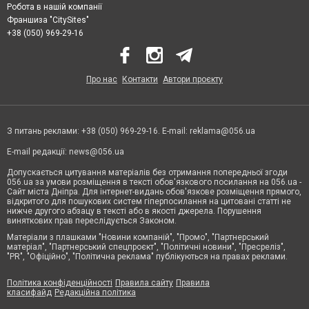
Робота в нашій компанії
Франшиза "CitySites"
+38 (050) 969-29-16
Про нас
Контакти
Автори проєкту
З питань реклами: +38 (050) 969-29-16. E-mail:
reklama@056.ua
E-mail редакції:
news@056.ua
Допускається цитування матеріалів без отримання попередньої згоди
056.ua за умови розміщення в тексті обов'язкового посилання на 056.ua -
Сайт міста Дніпра. Для інтернет-видань обов'язкове розміщення прямого,
відкритого для пошукових систем гіперпосилання на цитовані статті не
нижче другого абзацу в тексті або в якості джерела. Порушення
виняткових прав переслідується Законом.
Матеріали з плашками "Новини компаній", "Промо", "Партнерський
матеріал", "Партнерський спецпроєкт", "Політичні новини", "Пресреліз",
"PR", "Офіційно", "Політична реклама" публікуються на правах реклами.
Політика конфіденційності
Правила сайту
Правила
класифайд
Редакційна політика