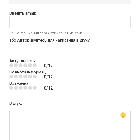
Введіть email:
Ваш e-mail не відображатиметься на сайті
або
Авторизуйтесь
для написання відгуку
Актуальність
0/12
Повнота інформації
0/12
Враження
0/12
Відгук: