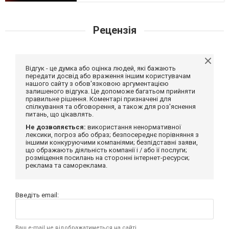
Рецензія
Відгук - це думка або оцінка людей, які бажають
передати досвід або враження іншим користувачам
нашого сайту з обов'язковою аргументацією
залишеного відгука. Це допоможе багатьом прийняти
правильне рішення. Коментарі призначені для
спілкування та обговорення, а також для роз'яснення
питань, що цікавлять.
Не дозволяється:
використання ненормативної
лексики, погроз або образ; безпосереднє порівняння з
іншими конкуруючими компаніями; безпідставні заяви,
що ображають діяльність компанії і / або її послуги;
розміщення посилань на сторонні інтернет-ресурси;
реклама та самореклама.
Введіть email:
Ваш e-mail не відображатиметься на сайті