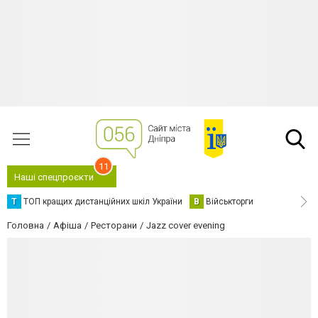
11
Наші спецпроєкти
Т
ТОП кращих дистанційних шкіл України
В
Військторги
Головна
Афіша
Ресторани
Jazz cover evening