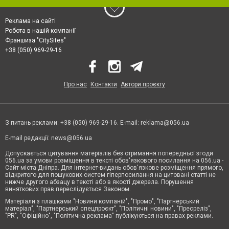
Реклама на сайті
Робота в нашій компанії
Франшиза "CitySites"
+38 (050) 969-29-16
Про нас
Контакти
Автори проєкту
З питань реклами: +38 (050) 969-29-16. E-mail:
reklama@056.ua
E-mail редакції:
news@056.ua
Допускається цитування матеріалів без отримання попередньої згоди
056.ua за умови розміщення в тексті обов'язкового посилання на 056.ua -
Сайт міста Дніпра. Для інтернет-видань обов'язкове розміщення прямого,
відкритого для пошукових систем гіперпосилання на цитовані статті не
нижче другого абзацу в тексті або в якості джерела. Порушення
виняткових прав переслідується Законом.
Матеріали з плашками "Новини компаній", "Промо", "Партнерський
матеріал", "Партнерський спецпроєкт", "Політичні новини", "Пресреліз",
"PR", "Офіційно", "Політична реклама" публікуються на правах реклами.