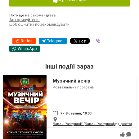
Ніхто ще не рекомендував
Авторизуйтесь
,
щоб оцінити і порекомендувати
Reddit
Telegram
Viber
WhatsApp
Інші подіїї зараз
Музичний вечір
Розважальна програма
7 - 8 серпня, 19:00
Барон Разгуляєff (Барон Разгуляєфф), ресторан