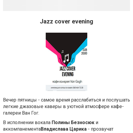
Jazz cover evening
Вечер пятницы - самое время расслабиться и послушать
легкие джазовые каверы в уютной атмосфере кафе-
галереи Ван Гог.
В исполнении вокала
Полины Безносюк
и
аккомпанемента
Владислава Царика
- прозвучат