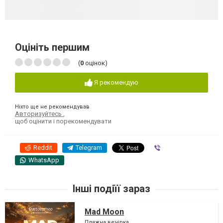
Оцініть першим
(
0
оцінок)
Я рекомендую
Ніхто ще не рекомендував
Авторизуйтесь
,
щоб оцінити і порекомендувати
Reddit
Telegram
Viber
WhatsApp
Інші подіїї зараз
Mad Moon
Пляжна вечірка