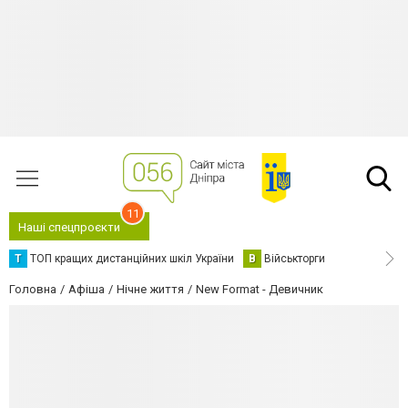
11
Наші спецпроєкти
Т
ТОП кращих дистанційних шкіл України
В
Військторги
Головна
Афіша
Нічне життя
New Format - Девичник