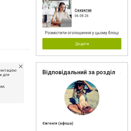
Секретар
06.08.26
Розмістити оголошення у цьому блоці
Додати
ментацією
Відповідальний за розділ
ж для
ми;
Євгенія (афіша)