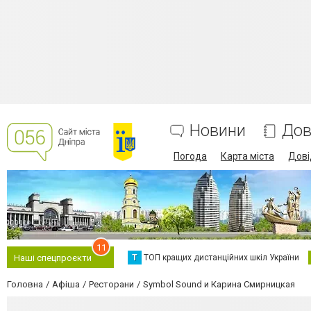
Новини
Дов
Погода
Карта міста
Дові
11
Т
ТОП кращих дистанційних шкіл України
Наші спецпроєкти
Головна
Афіша
Ресторани
Symbol Sound и Карина Смирницкая