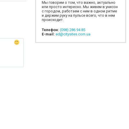
Мы говорим о том, что важно, актуально
или просто интересно. Мы живем в унисон
с городом, работаем с ним в одном ритме
и держим руку на пульсе всего, что в нем
происходит.
Телефон:
(098) 286 94 85
E-mail:
ed@citysites.com.ua