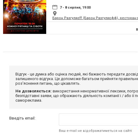
7 - 8 серпня, 19:00
Барон Разгуляєff (Барон Разгуляєфф), ресторан
Відгук - це думка або оцінка людей, які бажають передати дос
залишеного відгука. Це допоможе багатьом прийняти правильне 
роз'яснення питань, що цікавлять.
Не дозволяється:
використання ненормативної лексики, погро
безпідставні заяви, що ображають діяльність компанії і / або її
самореклама.
Введіть email:
Ваш e-mail не відображатиметься на сайті