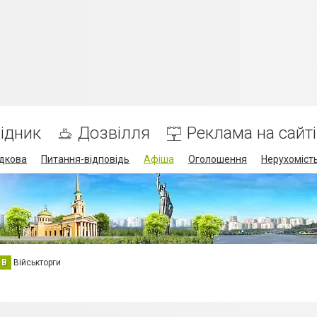
ідник
Дозвілля
Реклама на сайті
дкова
Питання-відповідь
Афіша
Оголошення
Нерухоміст
В
Військторги