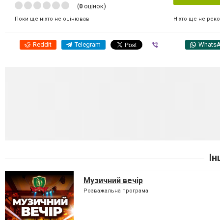
(
0
оцінок)
Ніхто ще не рек
Поки ще ніхто не оцінював
Reddit
Telegram
Viber
Whats
Ін
Музичний вечір
Розважальна програма