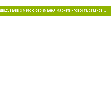
Цей сайт використовує «cookies». Також веб-сайт використовує інтернет-сервіс для збору технічних даних стосовно відвідувачів з метою отримання маркетингової та статистичної інформації. Умови обробки даних відвідувачів сайту див.
ння в тексті
міщення прямого,
 тексті або в
цпроєкт",
реклами.