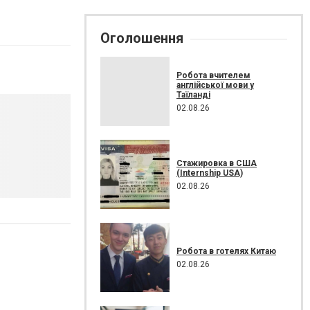
Оголошення
Робота вчителем
англійської мови у
Таїланді
02.08.26
Стажировка в США
(Internship USA)
02.08.26
Робота в готелях Китаю
02.08.26