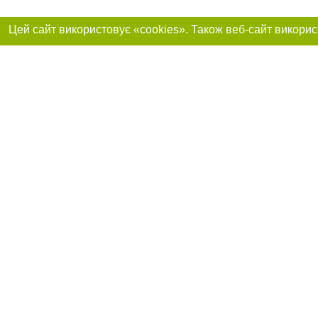
Реклама на сайті
Приєднуйтесь до 
Робота в нашій компанії
Франшиза "CitySites"
Про нас
Контакт
+38 (050) 969-29-16
З питань реклами: +38 (050) 969-29-16. E-mail:
Допускається цит
reklama@056.ua
обов'язкового по
відкритого для по
якості джерела. 
E-mail редакції:
news@056.ua
Матеріали з плаш
"Політичні новини
Політика конфіде