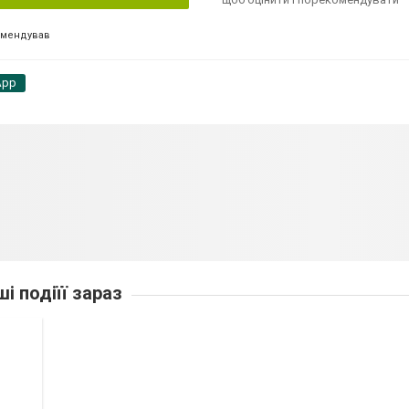
омендував
App
ші подіїї зараз