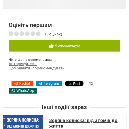
Оцініть першим
(
0
оцінок)
Я рекомендую
Ніхто ще не рекомендував
Авторизуйтесь
,
щоб оцінити і порекомендувати
Reddit
Telegram
Viber
WhatsApp
Інші подіїї зараз
Зоряна колиска: від атомів до
життя