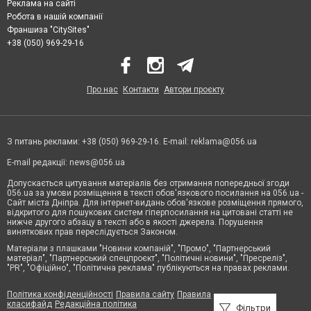
Реклама на сайті
Робота в нашій компанії
Франшиза "CitySites"
+38 (050) 969-29-16
Про нас
Контакти
Автори проєкту
З питань реклами: +38 (050) 969-29-16. E-mail:
reklama@056.ua
E-mail редакції:
news@056.ua
Допускається цитування матеріалів без отримання попередньої згоди
056.ua за умови розміщення в тексті обов'язкового посилання на 056.ua -
Сайт міста Дніпра. Для інтернет-видань обов'язкове розміщення прямого,
відкритого для пошукових систем гіперпосилання на цитовані статті не
нижче другого абзацу в тексті або в якості джерела. Порушення
виняткових прав переслідується Законом.
Матеріали з плашками "Новини компаній", "Промо", "Партнерський
матеріал", "Партнерський спецпроєкт", "Політичні новини", "Пресреліз",
"PR", "Офіційно", "Політична реклама" публікуються на правах реклами.
Політика конфіденційності
Правила сайту
Правила
класифайд
Редакційна політика
Фільтри