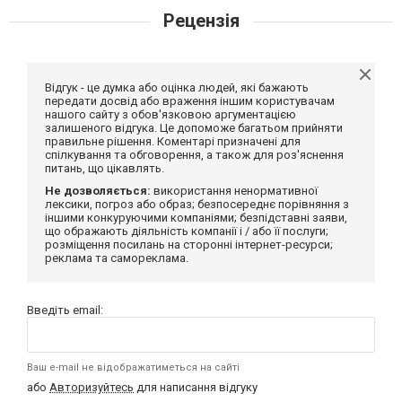
Рецензія
Відгук - це думка або оцінка людей, які бажають
передати досвід або враження іншим користувачам
нашого сайту з обов'язковою аргументацією
залишеного відгука. Це допоможе багатьом прийняти
правильне рішення. Коментарі призначені для
спілкування та обговорення, а також для роз'яснення
питань, що цікавлять.
Не дозволяється:
використання ненормативної
лексики, погроз або образ; безпосереднє порівняння з
іншими конкуруючими компаніями; безпідставні заяви,
що ображають діяльність компанії і / або її послуги;
розміщення посилань на сторонні інтернет-ресурси;
реклама та самореклама.
Введіть email:
Ваш e-mail не відображатиметься на сайті
або
Авторизуйтесь
для написання відгуку