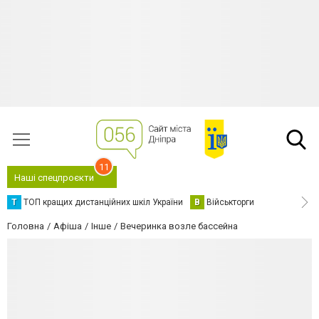
11
Наші спецпроєкти
Т
ТОП кращих дистанційних шкіл України
В
Військторги
Головна
Афіша
Інше
Вечеринка возле бассейна