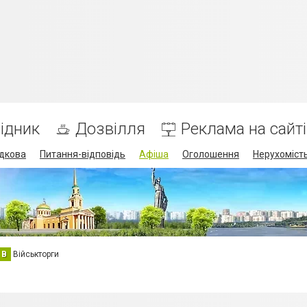
ідник
Дозвілля
Реклама на сайті
дкова
Питання-відповідь
Афіша
Оголошення
Нерухоміст
В
Військторги