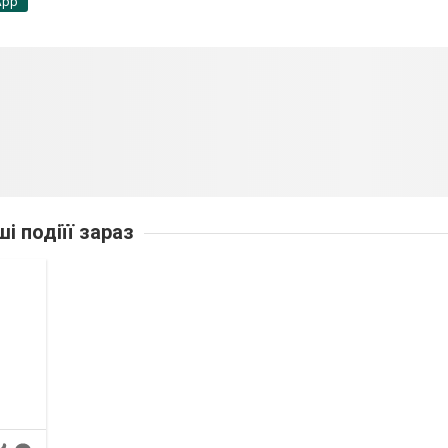
App
ші подіїї зараз