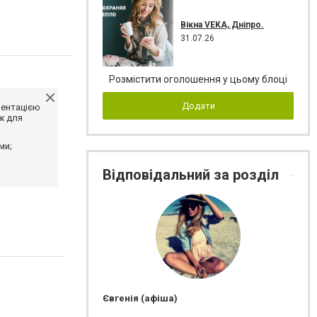
Вікна VEKA, Дніпро.
31.07.26
Розмістити оголошення у цьому блоці
Додати
ментацією
ж для
ми;
Відповідальний за розділ
Євгенія (афіша)