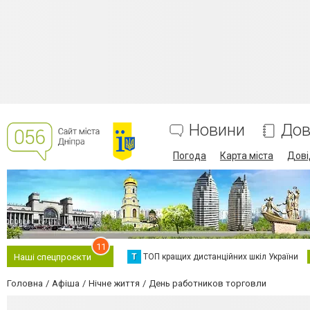
Новини
Дов
Погода
Карта міста
Дові
11
Т
ТОП кращих дистанційних шкіл України
Наші спецпроєкти
Головна
Афіша
Нічне життя
День работников торговли