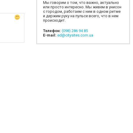
Мы говорим о том, что важно, актуально
или просто интересно. Мы живем в унисон
с городом, работаем с ним в одном ритме
и держим руку на пульсе всего, что в нем
происходит.
Телефон:
(098) 286 94 85
E-mail:
ed@citysites.com.ua