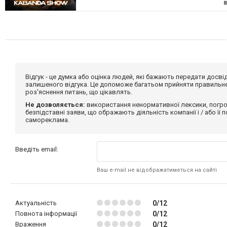
Відгук - це думка або оцінка людей, які бажають передати дос
залишеного відгука. Це допоможе багатьом прийняти правильне 
роз'яснення питань, що цікавлять.
Не дозволяється:
використання ненормативної лексики, погро
безпідставні заяви, що ображають діяльність компанії і / або її
самореклама.
Введіть email:
Ваш e-mail не відображатиметься на сайті
Актуальність
0/12
Повнота інформації
0/12
Враження
0/12