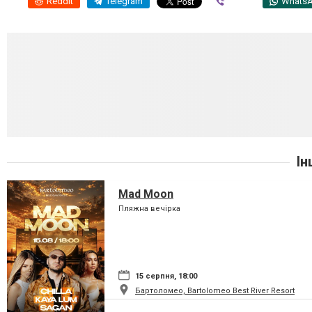
Reddit
Telegram
Viber
Whats
Ін
Mad Moon
Пляжна вечірка
15 серпня, 18:00
Бартоломео, Bartolomeo Best River Resort