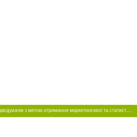
Цей сайт використовує «cookies». Також веб-сайт використовує інтернет-сервіс для збору технічних даних стосовно відвідувачів з метою отримання маркетингової та статистичної інформації. Умови обробки даних відвідувачів сайту див.