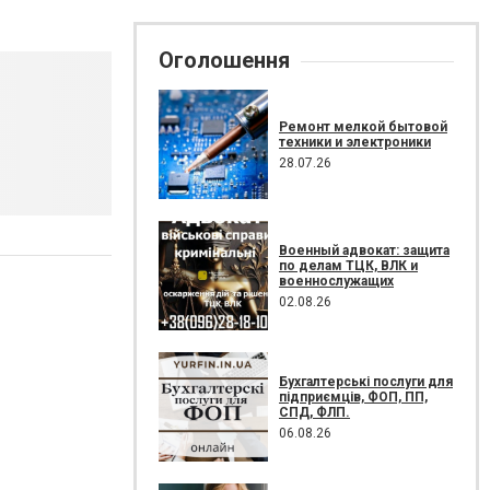
Оголошення
Ремонт мелкой бытовой
техники и электроники
28.07.26
Военный адвокат: защита
по делам ТЦК, ВЛК и
военнослужащих
02.08.26
Бухгалтерські послуги для
підприємців, ФОП, ПП,
СПД, ФЛП.
06.08.26