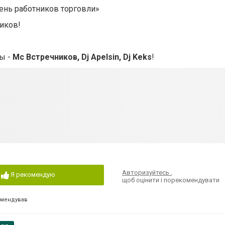
ень работников торговли»
иков!
ы -
Мс Встречников, Dj Apelsin, Dj Keks
!
Авторизуйтесь
,
Я рекомендую
щоб оцінити і порекомендувати
омендував