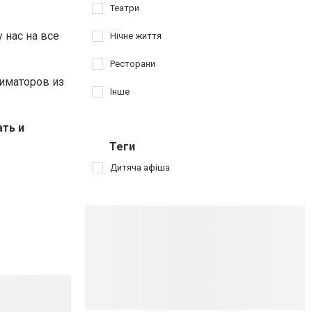
Театри
 нас на все
Нічне життя
Ресторани
ниматоров из
Інше
ать и
Теги
Дитяча афіша