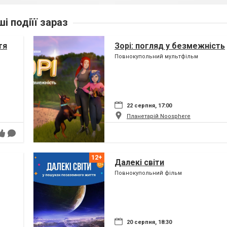
ші подіїї зараз
тя
Зорі: погляд у безмежність
Повнокупольний мультфільм
22 серпня, 17:00
Планетарій Noosphere
Далекі світи
Повнокупольний фільм
20 серпня, 18:30