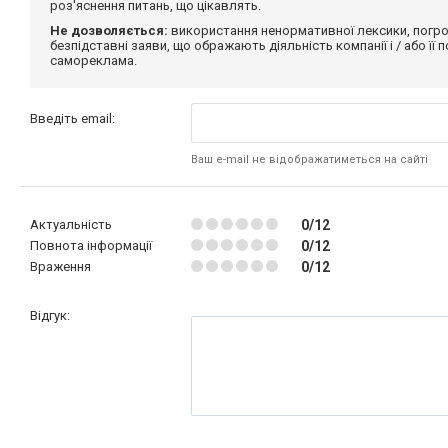
роз'яснення питань, що цікавлять.
Не дозволяється:
використання ненормативної лексики, погро
безпідставні заяви, що ображають діяльність компанії і / або її
самореклама.
Введіть email:
Ваш e-mail не відображатиметься на сайті
Актуальність
0/12
Повнота інформації
0/12
Враження
0/12
Відгук: