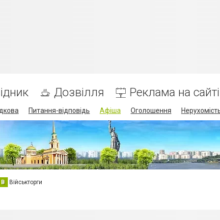
ідник
Дозвілля
Реклама на сайті
дкова
Питання-відповідь
Афіша
Оголошення
Нерухоміст
В
Військторги