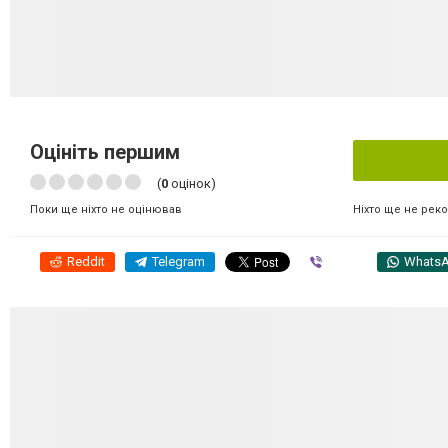
Оцініть першим
(
0
оцінок)
Ніхто ще не рек
Поки ще ніхто не оцінював
Reddit
Telegram
Viber
Whats