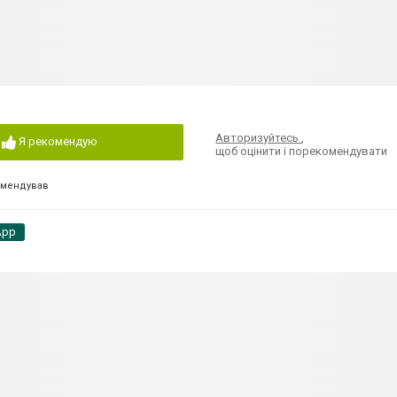
Авторизуйтесь
,
Я рекомендую
щоб оцінити і порекомендувати
омендував
App