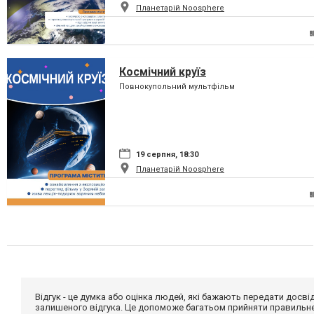
Планетарій Noosphere
Космічний круїз
Повнокупольний мультфільм
19 серпня, 18:30
Планетарій Noosphere
Відгук - це думка або оцінка людей, які бажають передати дос
залишеного відгука. Це допоможе багатьом прийняти правильне 