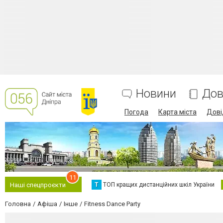
Новини
Дов
Погода
Карта міста
Дові
11
Т
ТОП кращих дистанційних шкіл України
Наші спецпроєкти
Головна
Афіша
Інше
Fitness Dance Party