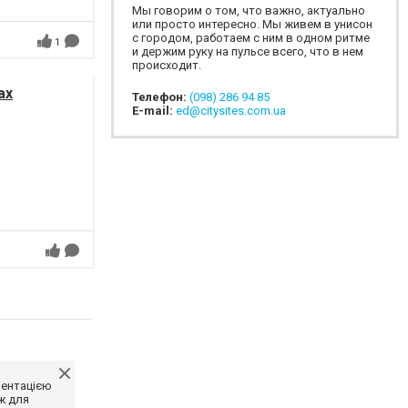
Мы говорим о том, что важно, актуально
или просто интересно. Мы живем в унисон
с городом, работаем с ним в одном ритме
1
и держим руку на пульсе всего, что в нем
происходит.
ах
Телефон:
(098) 286 94 85
E-mail:
ed@citysites.com.ua
ментацією
ж для