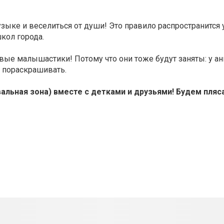
ыке и веселиться от души! Это правило распространится у
кол города.
ивые малышастики! Потому что они тоже будут заняты: у а
то пораскрашивать.
ивальная зона) вместе с детками и друзьями! Будем пляс