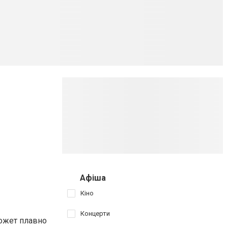
Афіша
Кіно
Концерти
может плавно