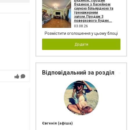
Будинок, Продам
будинок з басейном
сауною більярдною та
тренажерним
залом.Продаж 3
поверхового будин...
03.08.26
Розмістити оголошення у цьому блоці
Додати
Відповідальний за розділ
Євгенія (афіша)