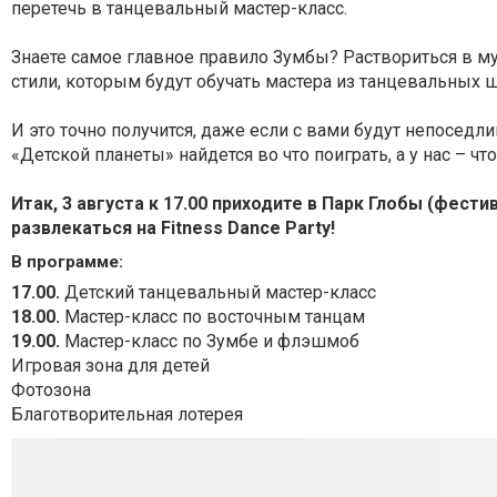
перетечь в танцевальный мастер-класс.
Знаете самое главное правило Зумбы? Раствориться в муз
стили, которым будут обучать мастера из танцевальных ш
И это точно получится, даже если с вами будут непоседл
«Детской планеты» найдется во что поиграть, а у нас – ч
Итак, 3 августа к 17.00 приходите в Парк Глобы (фест
развлекаться на Fitness Dance Party!
В программе:
17.00.
Детский танцевальный мастер-класс
18.00.
Мастер-класс по восточным танцам
19.00.
Мастер-класс по Зумбе и флэшмоб
Игровая зона для детей
Фотозона
Благотворительная лотерея