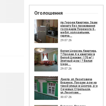
Оголошення
пр.Героев Квартира, Здам
кімнату без проживання
господарів Перемога-6 ,
меблі, холодильник,
гаряча...
29.07.26
Белая Церковь Квартира,
? Продам 4-к квартиру в
Белой Церкви | 170 м² |
Элитный дом | ? Белая
Церк...
29.07.26
Днепр, ул.Леонтовича
Будинок, Продам дом на
тихой улице в Центре, р-н
Сечевых Стрельцов,
ул.Леонтови...
30.07.26