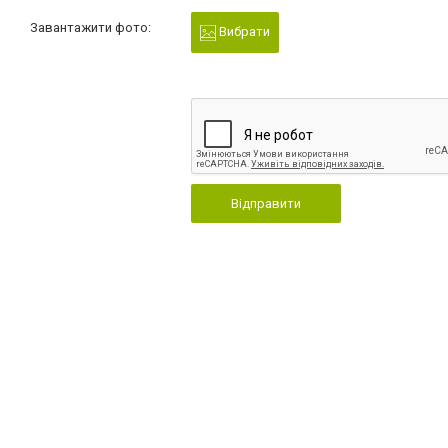
Завантажити фото:
Вибрати
Відправити