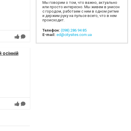
Мы говорим о том, что важно, актуально
или просто интересно. Мы живем в унисон
с городом, работаем с ним в одном ритме
и держим руку на пульсе всего, что в нем
происходит.
Телефон:
(098) 286 94 85
E-mail:
ed@citysites.com.ua
 осінній