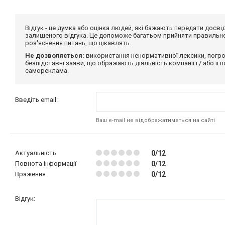
Відгук - це думка або оцінка людей, які бажають передати дос
залишеного відгука. Це допоможе багатьом прийняти правильне 
роз'яснення питань, що цікавлять.
Не дозволяється:
використання ненормативної лексики, погро
безпідставні заяви, що ображають діяльність компанії і / або її
самореклама.
Введіть email:
Ваш e-mail не відображатиметься на сайті
Актуальність
0/12
Повнота інформації
0/12
Враження
0/12
Відгук: