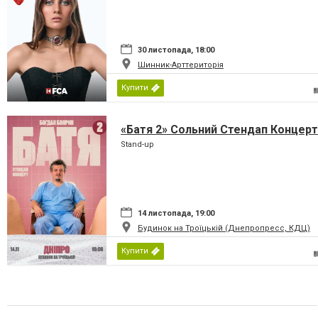
30 листопада, 18:00
Шинник-Арттериторія
Купити
«Батя 2» Сольний Стендап Концерт
Stand-up
14 листопада, 19:00
Будинок на Троїцькій (Днепропресс, КДЦ)
Купити