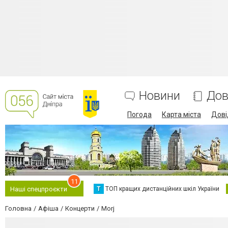
Новини
Дов
Погода
Карта міста
Дові
11
Т
ТОП кращих дистанційних шкіл України
Наші спецпроєкти
Головна
Афіша
Концерти
Morj