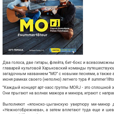
Два голоса, две гитары, флейта, бит-бокс и всевозможн
главарей культовой Харьковский команды путешествующ
загадочным названием "МО" с новыми песнями, а также
июня рамках своего (неполно) летнего тура # summer18
"Каждый концерт aрт-хаос группы MORJ - это сплошной э
Они прыгают на волнах мажора и минора, играют с напра
Выполняют «японско-цыганскую увертюру ми-минор д
«НежногоБрежнева», а затем вплетают туда еще и шев