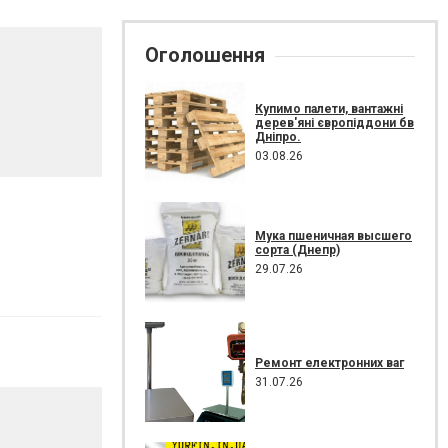
Оголошення
Купимо палети, вантажні
дерев'яні європіддони бв
Дніпро.
03.08.26
Мука пшеничная высшего
сорта (Днепр)
29.07.26
Ремонт електронних ваг
31.07.26