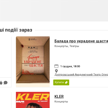
ші подіїї зараз
Балада про украдене щаст
Концерты, Театры
1 грудня, 18:00
Дніпровський Академічний Театр Опер
Купити
KLER
Концерты