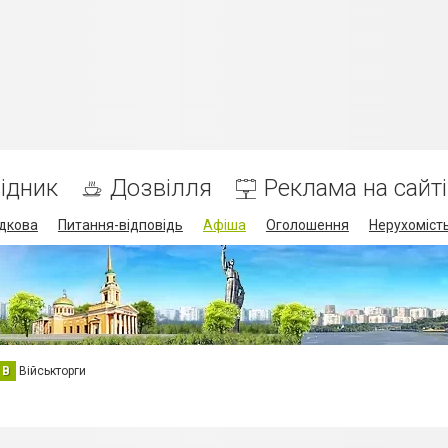
ідник
Дозвілля
Реклама на сайті
дкова
Питання-відповідь
Афіша
Оголошення
Нерухоміст
В
Військторги