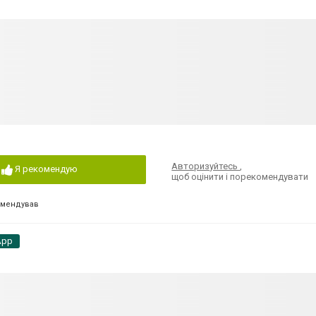
Авторизуйтесь
,
Я рекомендую
щоб оцінити і порекомендувати
омендував
App