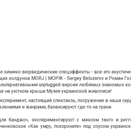
ые химико-аюрведические спецэффекты - все это акустиче
их колдунов MORJ | MOРЖ - Sergey Belozerov и Роман Го
 альтернативными unplugged-версии любимых знакомых к
tour на уютном крыши Музея украинской живописи!
ксперимент, настоящий спектакль, погружение в наши сер
влениями и жанрами, балансируют где-то на грани.
ля банджо», экспериментируют с миксом танго и регг
ченковское «Как умру, похороните» под соусом украинск