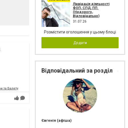
Ліквідація діяльності
ФОП, СПД, ПП.
(Недорого,
Відповідально)
31.07.26
Розмістити оголошення у цьому блоці
Додати
я
Відповідальний за розділ
и та Балету
Євгенія (афіша)