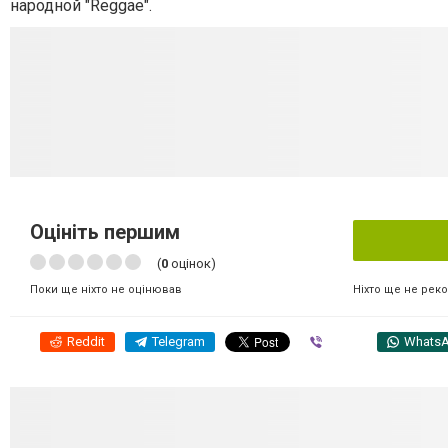
народной "Reggae".
Оцініть першим
(
0
оцінок)
Ніхто ще не рек
Поки ще ніхто не оцінював
Reddit
Telegram
Viber
Whats