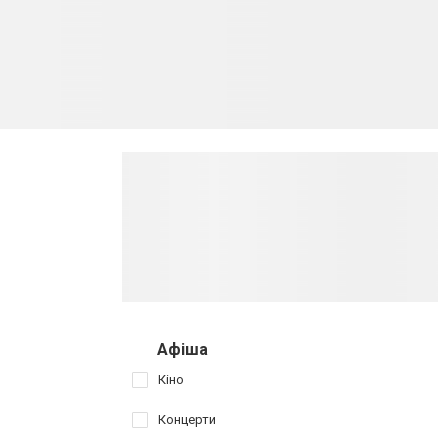
Афіша
Кіно
Концерти