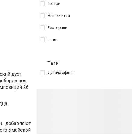
Театри
Нічне життя
Ресторани
Інше
Теги
Дитяча афіша
ский дуэт
лоборда под
омпозиций 26
дца.
и, добавляют
ого-ямайской