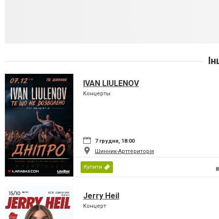
Ін
IVAN LIULENOV
Концерты
7 грудня, 18:00
Шинник-Арттериторія
Купити
Jerry Heil
Концерт