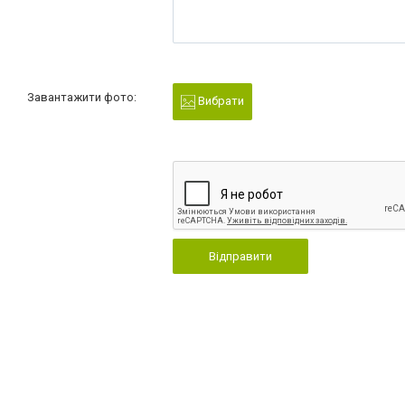
Завантажити фото:
Вибрати
Відправити