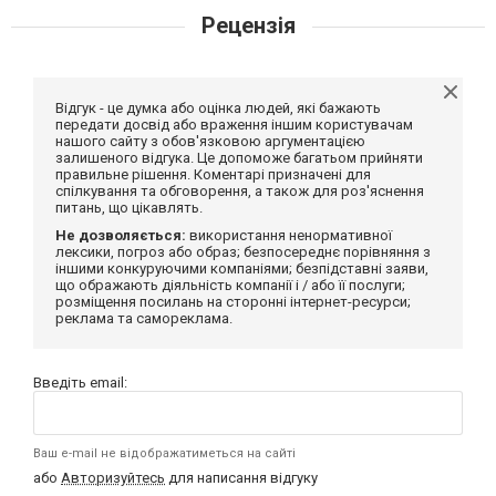
Рецензія
Відгук - це думка або оцінка людей, які бажають
передати досвід або враження іншим користувачам
нашого сайту з обов'язковою аргументацією
залишеного відгука. Це допоможе багатьом прийняти
правильне рішення. Коментарі призначені для
спілкування та обговорення, а також для роз'яснення
питань, що цікавлять.
Не дозволяється:
використання ненормативної
лексики, погроз або образ; безпосереднє порівняння з
іншими конкуруючими компаніями; безпідставні заяви,
що ображають діяльність компанії і / або її послуги;
розміщення посилань на сторонні інтернет-ресурси;
реклама та самореклама.
Введіть email:
Ваш e-mail не відображатиметься на сайті
або
Авторизуйтесь
для написання відгуку