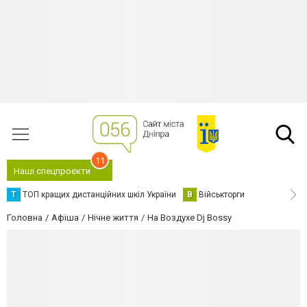
11
Наші спецпроєкти
Т
ТОП кращих дистанційних шкіл України
В
Військторги
Головна
Афіша
Нічне життя
На Воздухе Dj Bossy