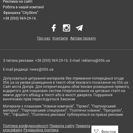
Реклама на сайті
Робота в нашій компанії
Франшиза "CitySites"
+38 (050) 969-29-16
Про нас
Контакти
Автори проєкту
З питань реклами: +38 (050) 969-29-16. E-mail:
reklama@056.ua
E-mail редакції:
news@056.ua
Допускається цитування матеріалів без отримання попередньої згоди
056.ua за умови розміщення в тексті обов'язкового посилання на 056.ua -
Сайт міста Дніпра. Для інтернет-видань обов'язкове розміщення прямого,
відкритого для пошукових систем гіперпосилання на цитовані статті не
нижче другого абзацу в тексті або в якості джерела. Порушення
виняткових прав переслідується Законом.
Матеріали з плашками "Новини компаній", "Промо", "Партнерський
матеріал", "Партнерський спецпроєкт", "Політичні новини", "Пресреліз",
"PR", "Офіційно", "Політична реклама" публікуються на правах реклами.
Політика конфіденційності
Правила сайту
Правила
класифайд
Редакційна політика
Фільтри