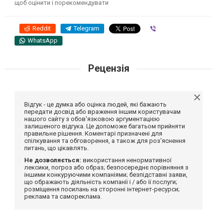
щоб оцінити і порекомендувати
Reddit
Telegram
Viber
WhatsApp
Рецензія
Відгук - це думка або оцінка людей, які бажають
передати досвід або враження іншим користувачам
нашого сайту з обов'язковою аргументацією
залишеного відгука. Це допоможе багатьом прийняти
правильне рішення. Коментарі призначені для
спілкування та обговорення, а також для роз'яснення
питань, що цікавлять.
Не дозволяється:
використання ненормативної
лексики, погроз або образ; безпосереднє порівняння з
іншими конкуруючими компаніями; безпідставні заяви,
що ображають діяльність компанії і / або її послуги;
розміщення посилань на сторонні інтернет-ресурси;
реклама та самореклама.