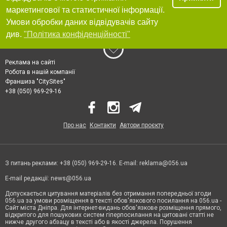
маркетингової та статистичної інформації.
Умови обробки даних відвідувачів сайту
див.
"Політика конфіденційності"
Реклама на сайті
Робота в нашій компанії
Франшиза "CitySites"
+38 (050) 969-29-16
Про нас
Контакти
Автори проєкту
З питань реклами: +38 (050) 969-29-16. E-mail:
reklama@056.ua
E-mail редакції:
news@056.ua
Допускається цитування матеріалів без отримання попередньої згоди
056.ua за умови розміщення в тексті обов'язкового посилання на 056.ua -
Сайт міста Дніпра. Для інтернет-видань обов'язкове розміщення прямого,
відкритого для пошукових систем гіперпосилання на цитовані статті не
нижче другого абзацу в тексті або в якості джерела. Порушення