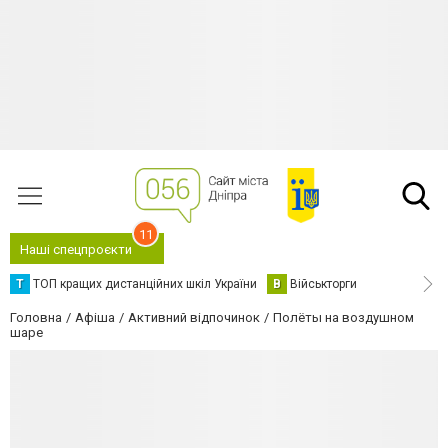
11
Наші спецпроєкти
Т
ТОП кращих дистанційних шкіл України
В
Військторги
Головна
Афіша
Активний відпочинок
Полёты на воздушном
шаре