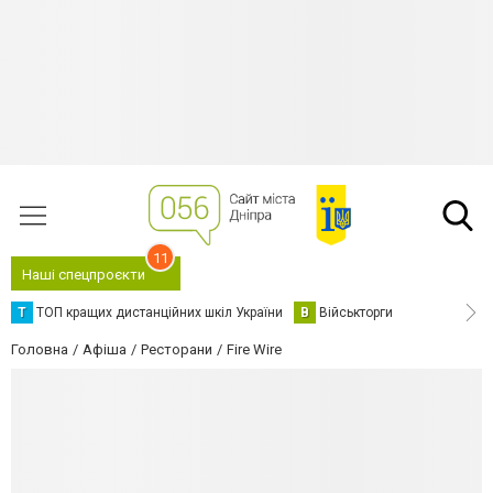
11
Наші спецпроєкти
Т
ТОП кращих дистанційних шкіл України
В
Військторги
Головна
Афіша
Ресторани
Fire Wire