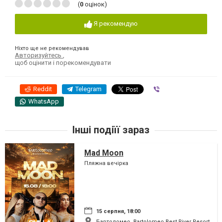
(
0
оцінок)
Я рекомендую
Ніхто ще не рекомендував
Авторизуйтесь
,
щоб оцінити і порекомендувати
Reddit
Telegram
Viber
WhatsApp
Інші подіїї зараз
Mad Moon
Пляжна вечірка
15 серпня, 18:00
Бартоломео, Bartolomeo Best River Resort