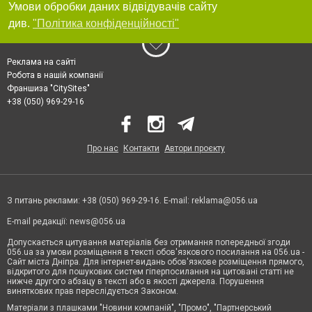
Умови обробки даних відвідувачів сайту
див.
"Політика конфіденційності"
Реклама на сайті
Робота в нашій компанії
Франшиза "CitySites"
+38 (050) 969-29-16
Про нас
Контакти
Автори проєкту
З питань реклами: +38 (050) 969-29-16. E-mail:
reklama@056.ua
E-mail редакції:
news@056.ua
Допускається цитування матеріалів без отримання попередньої згоди
056.ua за умови розміщення в тексті обов'язкового посилання на 056.ua -
Сайт міста Дніпра. Для інтернет-видань обов'язкове розміщення прямого,
відкритого для пошукових систем гіперпосилання на цитовані статті не
нижче другого абзацу в тексті або в якості джерела. Порушення
виняткових прав переслідується Законом.
Матеріали з плашками "Новини компаній", "Промо", "Партнерський