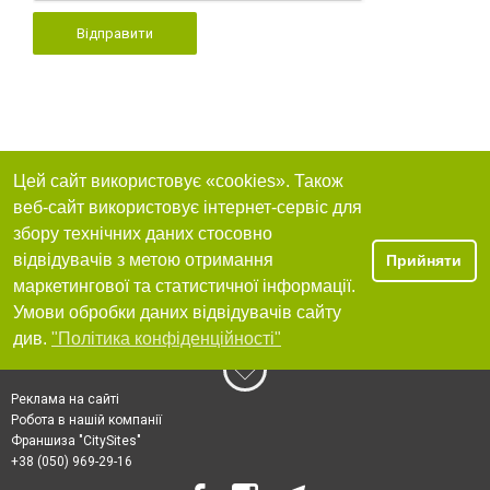
Відправити
Цей сайт використовує «cookies». Також
веб-сайт використовує інтернет-сервіс для
збору технічних даних стосовно
відвідувачів з метою отримання
Прийняти
маркетингової та статистичної інформації.
Умови обробки даних відвідувачів сайту
див.
"Політика конфіденційності"
Реклама на сайті
Робота в нашій компанії
Франшиза "CitySites"
+38 (050) 969-29-16