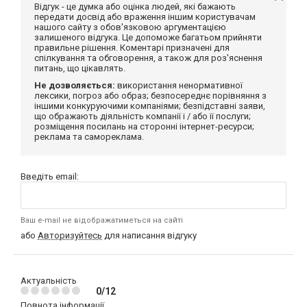
Відгук - це думка або оцінка людей, які бажають
передати досвід або враження іншим користувачам
нашого сайту з обов'язковою аргументацією
залишеного відгука. Це допоможе багатьом прийняти
правильне рішення. Коментарі призначені для
спілкування та обговорення, а також для роз'яснення
питань, що цікавлять.
Не дозволяється:
використання ненормативної
лексики, погроз або образ; безпосереднє порівняння з
іншими конкуруючими компаніями; безпідставні заяви,
що ображають діяльність компанії і / або її послуги;
розміщення посилань на сторонні інтернет-ресурси;
реклама та самореклама.
Введіть email:
Ваш e-mail не відображатиметься на сайті
або
Авторизуйтесь
для написання відгуку
Актуальність
0/12
Повнота інформації