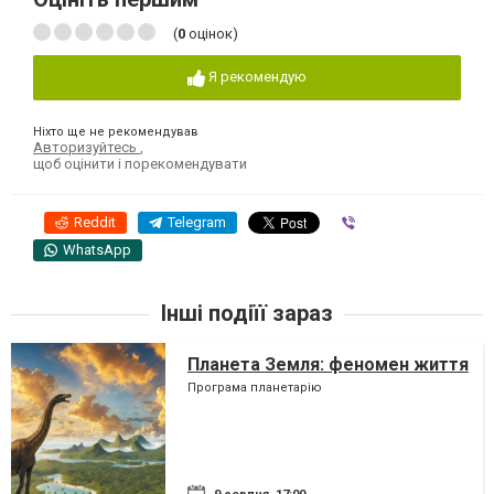
(
0
оцінок)
Я рекомендую
Ніхто ще не рекомендував
Авторизуйтесь
,
щоб оцінити і порекомендувати
Reddit
Telegram
Viber
WhatsApp
Інші подіїї зараз
Планета Земля: феномен життя
Програма планетарію