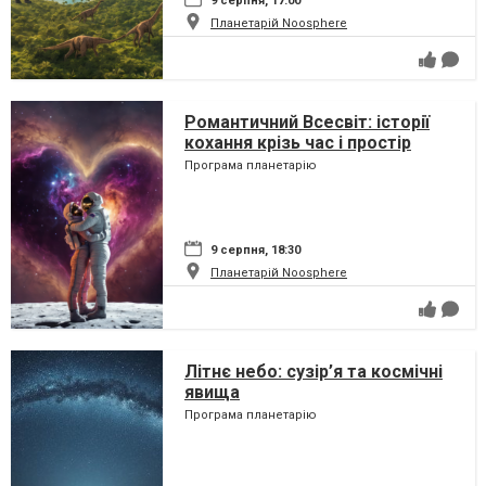
9 серпня, 17:00
Планетарій Noosphere
Романтичний Всесвіт: історії
кохання крізь час і простір
Програма планетарію
9 серпня, 18:30
Планетарій Noosphere
Літнє небо: сузір’я та космічні
явища
Програма планетарію