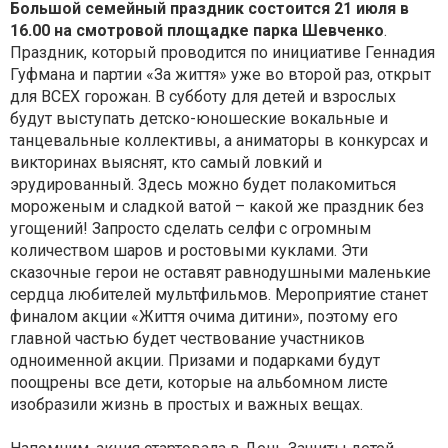
Большой семейный праздник состоится 21 июля в
16.00 на смотровой площадке парка Шевченко
.
Праздник, который проводится по инициативе Геннадия
Гуфмана и партии «За життя» уже во второй раз, открыт
для ВСЕХ горожан. В субботу для детей и взрослых
будут выступать детско-юношеские вокальные и
танцевальные коллективы, а аниматоры в конкурсах и
викторинах выяснят, кто самый ловкий и
эрудированный. Здесь можно будет полакомиться
мороженым и сладкой ватой – какой же праздник без
угощений! Запросто сделать селфи с огромным
количеством шаров и ростовыми куклами. Эти
сказочные герои не оставят равнодушными маленькие
сердца любителей мультфильмов. Мероприятие станет
финалом акции «Життя очима дитини», поэтому его
главной частью будет чествование участников
одноименной акции. Призами и подарками будут
поощрены все дети, которые на альбомном листе
изобразили жизнь в простых и важных вещах.