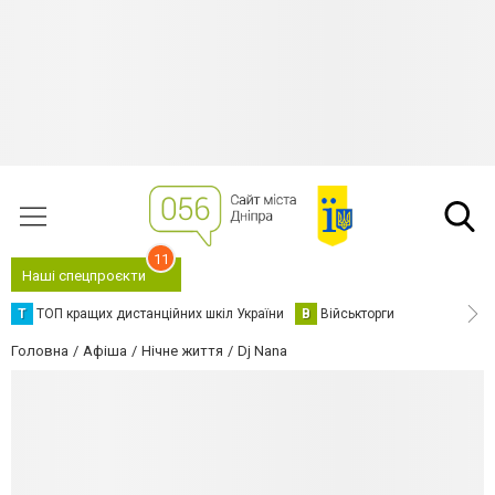
11
Наші спецпроєкти
Т
ТОП кращих дистанційних шкіл України
В
Військторги
Головна
Афіша
Нічне життя
Dj Nana