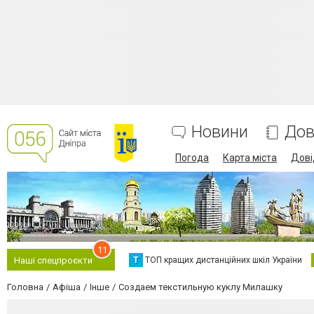
Новини
Дов
Погода
Карта міста
Дові
11
Т
ТОП кращих дистанційних шкіл України
Наші спецпроєкти
Головна
Афіша
Інше
Создаем текстильную куклу Милашку