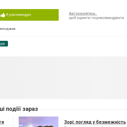
Авторизуйтесь
,
Я рекомендую
щоб оцінити і порекомендувати
омендував
App
ші подіїї зараз
тя
Зорі: погляд у безмежність