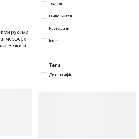
Театри
Нічне життя
Ресторани
оими руками.
й атмосфере
Інше
она. Волосы -
Теги
Дитяча афіша