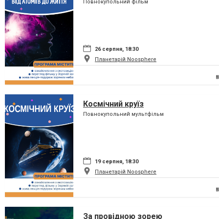
Повнокупольний фільм
26 серпня, 18:30
Планетарій Noosphere
Космічний круїз
Повнокупольний мультфільм
19 серпня, 18:30
Планетарій Noosphere
За провідною зорею