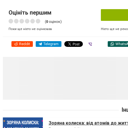
Оцініть першим
(
0
оцінок)
Ніхто ще не рек
Поки ще ніхто не оцінював
Reddit
Telegram
Viber
Whats
Ін
Зоряна колиска: від атомів до жит