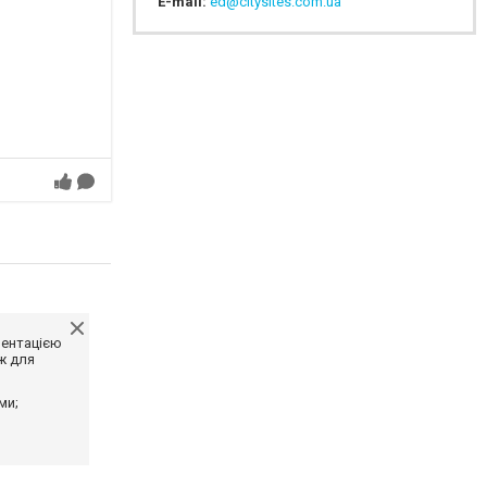
E-mail:
ed@citysites.com.ua
ментацією
ж для
ми;