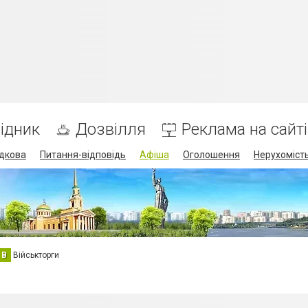
ідник
Дозвілля
Реклама на сайті
дкова
Питання-відповідь
Афіша
Оголошення
Нерухоміст
В
Військторги