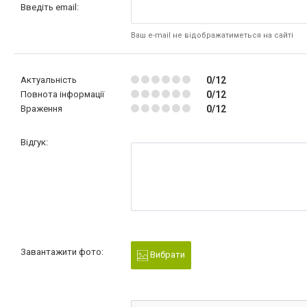
Введіть email:
Ваш e-mail не відображатиметься на сайті
Актуальність
0/12
Повнота інформації
0/12
Враження
0/12
Відгук:
Завантажити фото:
Вибрати