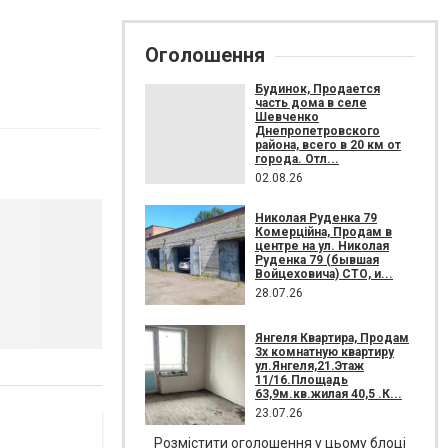
Оголошення
Будинок, Продается
часть дома в селе
Шевченко
Днепропетровского
района, всего в 20 км от
города. Отл...
02.08.26
Николая Руденка 79
Комерційна, Продам в
центре на ул. Николая
Руденка 79 (бывшая
Войцеховича) СТО, и...
28.07.26
Янгеля Квартира, Продам
3х комнатную квартиру
ул.Янгеля,21.Этаж
11/16.Площадь
63,9м.кв.жилая 40,5 .К...
23.07.26
Розмістити оголошення у цьому блоці