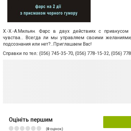
Х.-Х.-А.Мильян.
Фарс в двух действиях с привкусом
чувства…
Всегда ли мы управляем своими желаниями, 
подсознания или нет?...Приглашаем Вас!
Справки по тел.: (056) 745-35-70, (056) 778-15-32, (056) 778
Оцініть першим
(
0
оцінок)