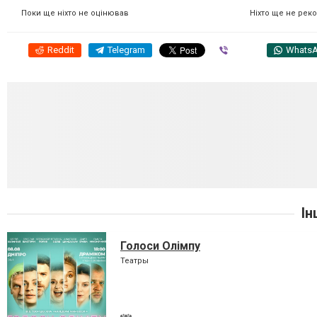
Ніхто ще не рек
Поки ще ніхто не оцінював
Reddit
Telegram
Viber
Whats
Ін
Голоси Олімпу
Театры