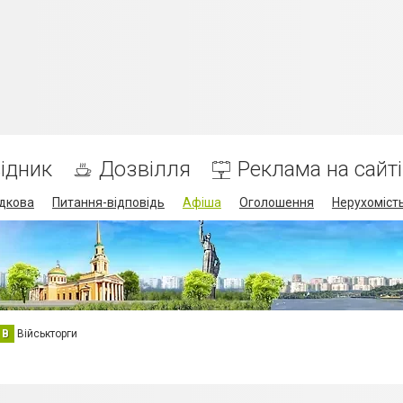
ідник
Дозвілля
Реклама на сайті
дкова
Питання-відповідь
Афіша
Оголошення
Нерухоміст
В
Військторги