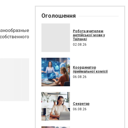
Оголошення
азнообразные
Робота вчителем
англійської мови у
собственного
Таїланді
02.08.26
Координатор
приймальної комісії
06.08.26
Секретар
06.08.26