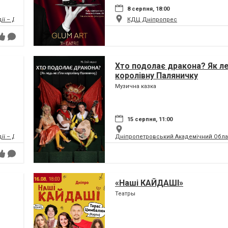
8 серпня, 18:00
дії – ДРАМіКОМ
КДЦ Дніпропрес
Хто подолає дракона? Як ле
королівну Паляничку
Музична казка
15 серпня, 11:00
дії – ДРАМіКОМ
Дніпропетровський Академічний Обла
«Наші КАЙДАШІ»
Театры