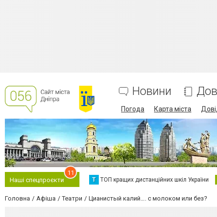
Новини
Дов
Погода
Карта міста
Дові
11
Т
ТОП кращих дистанційних шкіл України
Наші спецпроєкти
Головна
Афіша
Театри
Цианистый калий…. с молоком или без?