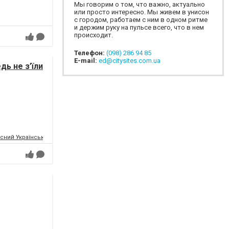
Мы говорим о том, что важно, актуально
или просто интересно. Мы живем в унисон
с городом, работаем с ним в одном ритме
и держим руку на пульсе всего, что в нем
происходит.
Телефон:
(098) 286 94 85
E-mail:
ed@citysites.com.ua
дь не з’їли
сний Український Молодіжний Театр