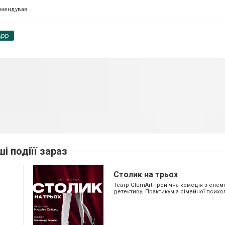
омендував
App
ші подіїї зараз
Столик на трьох
Театр GlumArt. Іронічна комедія з еле
детективу, Практикум з сімейної психол