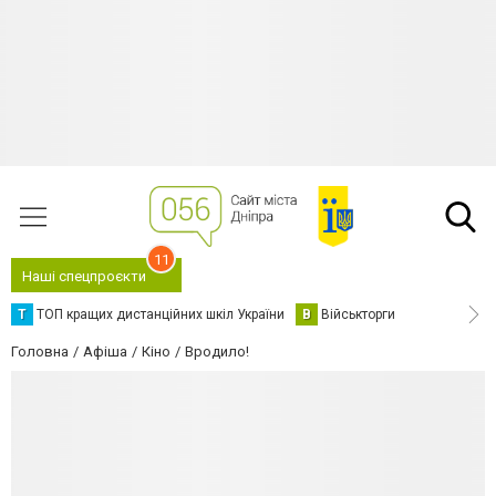
11
Наші спецпроєкти
Т
ТОП кращих дистанційних шкіл України
В
Військторги
Головна
Афіша
Кіно
Вродило!