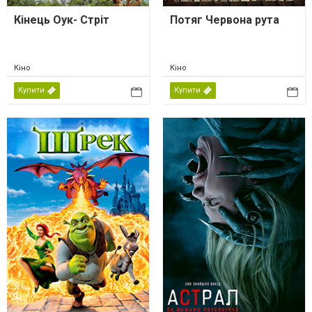
Кінець Оук- Стріт
Потяг Червона рута
Кіно
Кіно
Купити
Купити