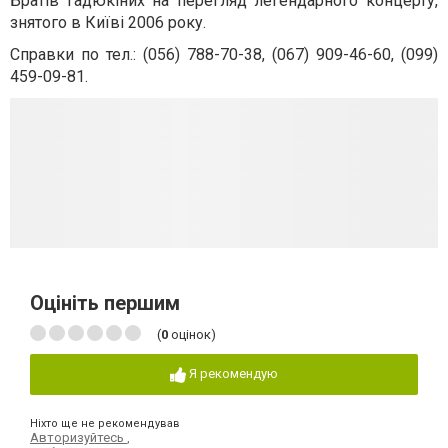
Братів Гадюкіних на перегляд легендарного концерту,
знятого в Київі 2006 року.
Справки по тел.:
(056) 788-70-38
,
(067) 909-46-60
,
(099)
459-09-81.
Оцініть першим
(
0
оцінок)
Я рекомендую
Ніхто ще не рекомендував
Авторизуйтесь
,