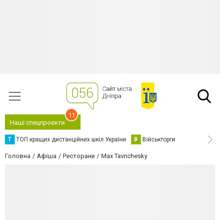
11
Наші спецпроєкти
Т
ТОП кращих дистанційних шкіл України
В
Військторги
Головна
Афіша
Ресторани
Max Tavrichesky