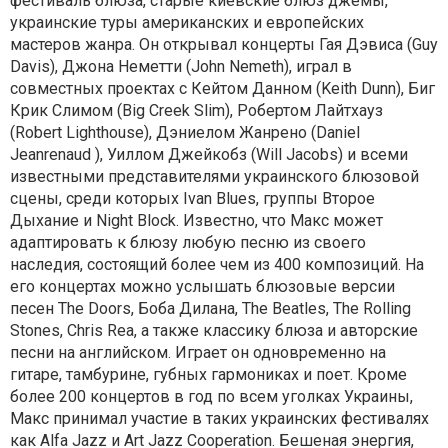
фестиваль блюза, старые киевские блюз джемы,
украинские туры американских и европейских
мастеров жанра. Он открывал концерты Гая Дэвиса (Guy
Davis), Джона Неметти (John Nemeth), играл в
совместных проектах с Кейтом Данном (Keith Dunn), Биг
Крик Слимом (Big Creek Slim), Робертом Лайтхауз
(Robert Lighthouse), Дэниелом Жанрено (Daniel
Jeanrenaud ), Уиллом Джейкобз (Will Jacobs) и всеми
известными представителями украинского блюзовой
сцены, среди которых Ivan Blues, группы Второе
Дыхание и Night Block. Известно, что Макс может
адаптировать к блюзу любую песню из своего
наследия, состоящий более чем из 400 композиций. На
его концертах можно услышать блюзовые версии
песен The Doors, Боба Дилана, The Beatles, The Rolling
Stones, Chris Rea, а также классику блюза и авторские
песни на английском. Играет он одновременно на
гитаре, тамбурине, губных гармониках и поет. Кроме
более 200 концертов в год по всем уголках Украины,
Макс принимал участие в таких украинских фестивалях
как Alfa Jazz и Art Jazz Cooperation. Бешеная энергия,