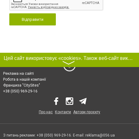
Відправити
Цей сайт використовує «cookies». Також веб-сайт використовує інтернет-сервіс для збору технічних даних стосовно відвідувачів з метою отримання маркетингової та статистичної інформації. Умови обробки даних відвідувачів сайту див.
〉
Реклама на сайті
Робота в нашій компанії
Франшиза "CitySites"
+38 (050) 969-29-16
Про нас
Контакти
Автори проєкту
З питань реклами: +38 (050) 969-29-16. E-mail:
reklama@056.ua