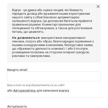
Відгук - це думка або оцінка людей, які бажають
передати досвід або враження іншим користувачам
нашого сайту з обов'язковою аргументацією
залишеного відгука. Це допоможе багатьом прийняти
правильне рішення. Коментарі призначені для
спілкування та обговорення, а також для роз'яснення
питань, що цікавлять.
Не дозволяється:
використання ненормативної
лексики, погроз або образ; безпосереднє порівняння з
іншими конкуруючими компаніями; безпідставні заяви,
що ображають діяльність компанії і / або її послуги;
розміщення посилань на сторонні інтернет-ресурси;
реклама та самореклама.
Введіть email:
Ваш e-mail не відображатиметься на сайті
або
Авторизуйтесь
для написання відгуку
Актуальність