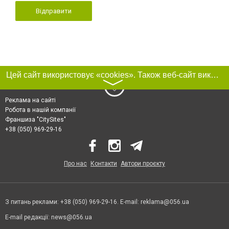
Відправити
Цей сайт використовує «cookies». Також веб-сайт використовує інтернет-сервіс для збору технічних даних стосовно відвідувачів з метою отримання маркетингової та статистичної інформації. Умови обробки даних відвідувачів сайту див.
〉
Реклама на сайті
Робота в нашій компанії
Франшиза "CitySites"
+38 (050) 969-29-16
Про нас
Контакти
Автори проєкту
З питань реклами: +38 (050) 969-29-16. E-mail:
reklama@056.ua
E-mail редакції:
news@056.ua