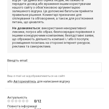
Відгук - це думка або оцінка людей, які бажають
передати досвід або враження іншим користувачам
нашого сайту з обов'язковою аргументацією
залишеного відгука. Це допоможе багатьом прийняти
правильне рішення. Коментарі призначені для
спілкування та обговорення, а також для роз'яснення
питань, що цікавлять.
Не дозволяється:
використання ненормативної
лексики, погроз або образ; безпосереднє порівняння з
іншими конкуруючими компаніями; безпідставні заяви,
що ображають діяльність компанії і / або її послуги;
розміщення посилань на сторонні інтернет-ресурси;
реклама та самореклама.
Введіть email:
Ваш e-mail не відображатиметься на сайті
або
Авторизуйтесь
для написання відгуку
Актуальність
0/12
Повнота інформації