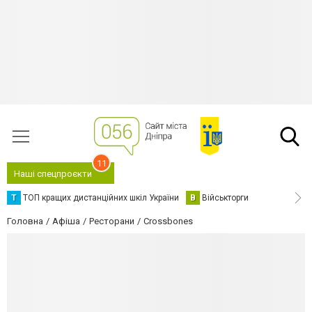
11
Наші спецпроєкти
Т
ТОП кращих дистанційних шкіл України
В
Військторги
Головна
Афіша
Ресторани
Crossbones