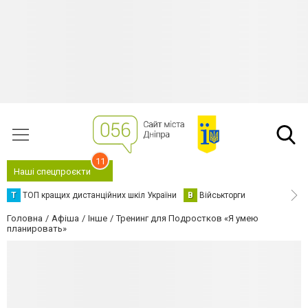
11
Наші спецпроєкти
Т
ТОП кращих дистанційних шкіл України
В
Військторги
Головна
Афіша
Інше
Тренинг для Подростков «Я умею
планировать»