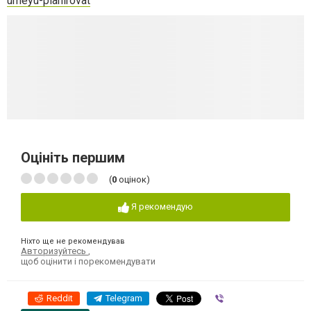
umeyu-planirovat
Оцініть першим
(
0
оцінок)
Я рекомендую
Ніхто ще не рекомендував
Авторизуйтесь
,
щоб оцінити і порекомендувати
Reddit
Telegram
Viber