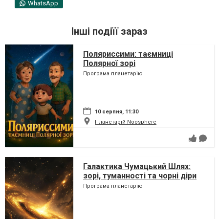
WhatsApp
Інші подіїї зараз
Поляриссими: таємниці
Полярної зорі
Програма планетарію
10 серпня, 11:30
Планетарій Noosphere
Галактика Чумацький Шлях:
зорі, туманності та чорні діри
Програма планетарію