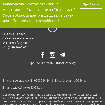
відвідувачів з метою отримання
Прийняти
маркетингової та статистичної інформації.
Умови обробки даних відвідувачів сайту
див.
"Політика конфіденційності"
Реклама на сайті
Робота в нашій компанії
Франшиза "CitySites"
+38 (050) 969-29-16
Про нас
Контакти
Автори проєкту
З питань реклами: +38 (050) 969-29-16. E-mail:
reklama@056.ua
E-mail редакції:
news@056.ua
Допускається цитування матеріалів без отримання попередньої згоди
056.ua за умови розміщення в тексті обов'язкового посилання на 056.ua -
Сайт міста Дніпра. Для інтернет-видань обов'язкове розміщення прямого,
відкритого для пошукових систем гіперпосилання на цитовані статті не