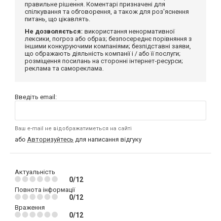
правильне рішення. Коментарі призначені для
спілкування та обговорення, а також для роз'яснення
питань, що цікавлять.
Не дозволяється:
використання ненормативної
лексики, погроз або образ; безпосереднє порівняння з
іншими конкуруючими компаніями; безпідставні заяви,
що ображають діяльність компанії і / або її послуги;
розміщення посилань на сторонні інтернет-ресурси;
реклама та самореклама.
Введіть email:
Ваш e-mail не відображатиметься на сайті
або
Авторизуйтесь
для написання відгуку
Актуальність
0/12
Повнота інформації
0/12
Враження
0/12