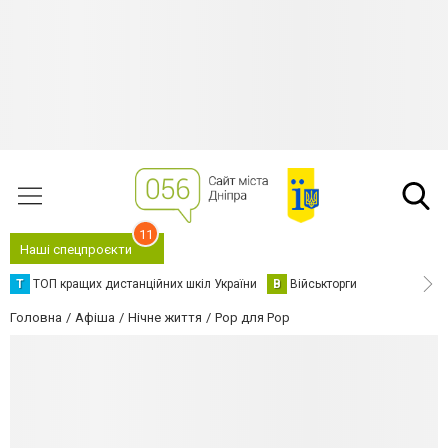
11
Наші спецпроєкти
Т
ТОП кращих дистанційних шкіл України
В
Військторги
Головна
Афіша
Нічне життя
Pop для Pop