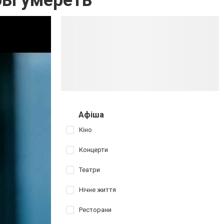
бы умереть
Афіша
Кіно
Концерти
Театри
Нічне життя
Ресторани