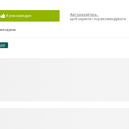
Авторизуйтесь
,
Я рекомендую
щоб оцінити і порекомендувати
омендував
App