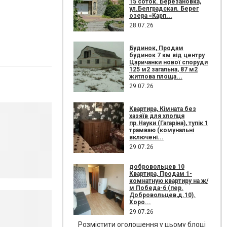
15 соток. Березановка,
ул.Белградская. Берег
озера «Карп...
28.07.26
Будинок, Продам
будинок 7 км від центру
Царичанки нової споруди
125 м2 загальна, 87 м2
житлова площа...
29.07.26
Квартира, Кімната без
хазяїв для хлопця
пр.Науки (Гагаріна), тупік 1
трамваю (комунальні
включені...
29.07.26
добровольцев 10
Квартира, Продам 1-
комнатную квартиру на ж/
м Победа-6 (пер.
Добровольцев,д.10).
Хоро...
29.07.26
Розмістити оголошення у цьому блоці