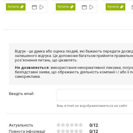
Великобританія,
США, 2026
Ірландія, 2026
Купити
Купити
Купити
Відгук - це думка або оцінка людей, які бажають передати дос
залишеного відгука. Це допоможе багатьом прийняти правильне 
роз'яснення питань, що цікавлять.
Не дозволяється:
використання ненормативної лексики, погро
безпідставні заяви, що ображають діяльність компанії і / або її
самореклама.
Введіть email:
Ваш e-mail не відображатиметься на сайті
Актуальність
0/12
Повнота інформації
0/12