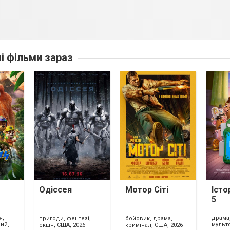
ші фільми зараз
Одіссея
Мотор Сіті
Істо
5
я,
драма,
пригоди, фентезі,
бойовик, драма,
ий,
мульт
екшн, США, 2026
кримінал, США, 2026