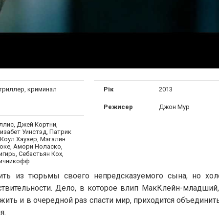
 триллер, криминал
Рік
2013
Режисер
Джон Мур
ллис, Джей Кортни,
изабет Уинстэд, Патрик
 Коул Хаузер, Мэгалин
оке, Амори Ноласко,
гирь, Себастьян Кох,
ичникофф
ть из тюрьмы своего непредсказуемого сына, но хол
ствительности. Дело, в которое влип МакКлейн-младший,
ыжить и в очередной раз спасти мир, приходится объединить
я.