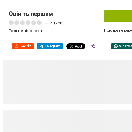
Оцініть першим
(
0
оцінок)
Ніхто ще не рек
Поки ще ніхто не оцінював
Reddit
Telegram
Viber
Whats