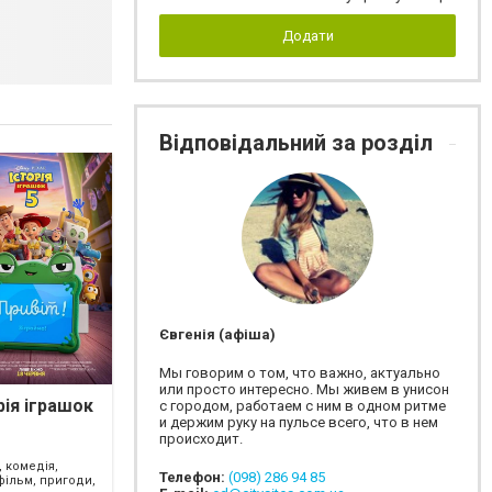
Додати
Відповідальний за розділ
Євгенія (афіша)
Мы говорим о том, что важно, актуально
или просто интересно. Мы живем в унисон
рія іграшок
с городом, работаем с ним в одном ритме
и держим руку на пульсе всего, что в нем
происходит.
 комедія,
Телефон:
(098) 286 94 85
фільм, пригоди,