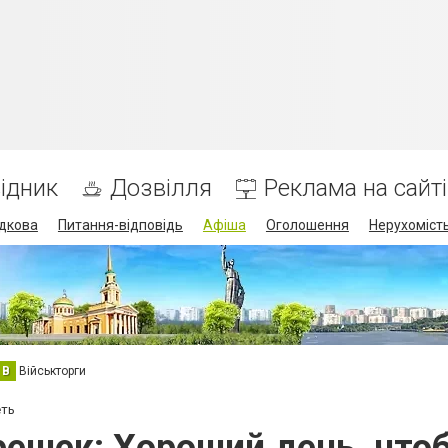
ідник
Дозвілля
Реклама на сайті
дкова
Питання-відповідь
Афіша
Оголошення
Нерухоміст
В
Військторги
еть