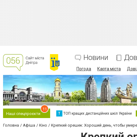
Новини
Дов
Погода
Карта міста
Дові
11
Т
ТОП кращих дистанційних шкіл України
Наші спецпроєкти
Головна
Афіша
Кіно
Крепкий орешек: Хороший день, чтобы умер