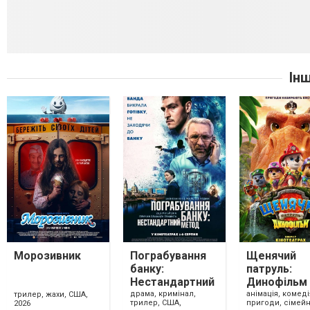
Ін
Морозивник
Пограбування
Щенячий
банку:
патруль:
Нестандартний
Динофільм
метод
драма, кримінал,
анімація, комеді
трилер, жахи, США,
трилер, США,
пригоди, сімейн
2026