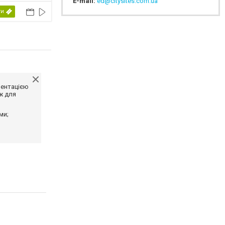
E-mail:
ed@citysites.com.ua
ий, фентезі,
2026
ти
ментацією
ж для
ми;