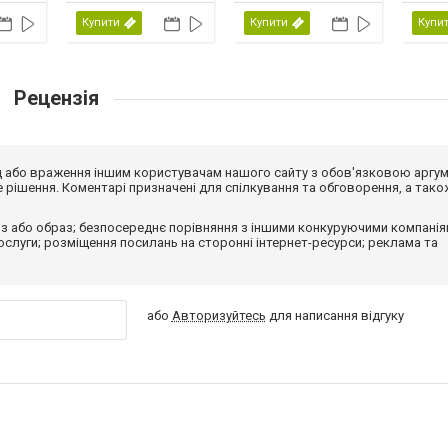
сімейн
США, 
Купити
Купити
Купи
Рецензія
від або враження іншим користувачам нашого сайту з обов'язковою аргу
рішення. Коментарі призначені для спілкування та обговорення, а тако
з або образ; безпосереднє порівняння з іншими конкуруючими компанія
 послуги; розміщення посилань на сторонні інтернет-ресурси; реклама та
або
Авторизуйтесь
для написання відгуку