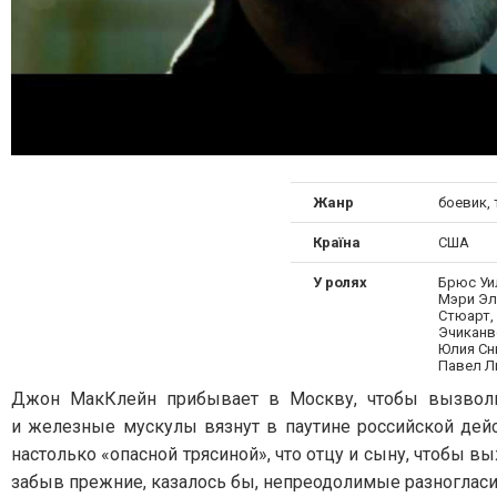
Жанр
боевик,
Країна
США
У ролях
Брюс Уи
Мэри Эл
Стюарт,
Эчиканв
Юлия Сни
Павел Л
Джон МакКлейн прибывает в Москву, чтобы вызволи
и железные мускулы вязнут в паутине российской дей
настолько «опасной трясиной», что отцу и сыну, чтобы в
забыв прежние, казалось бы, непреодолимые разногласи