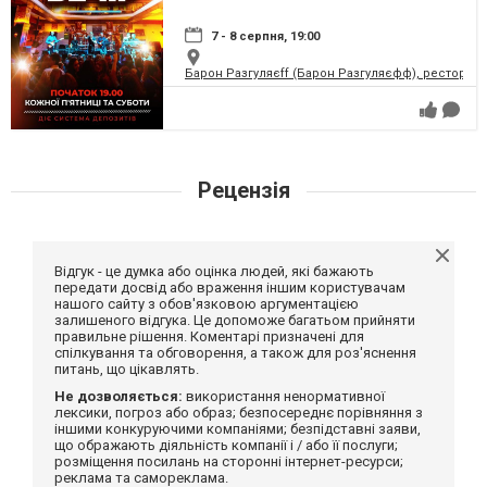
7 - 8 серпня, 19:00
Барон Разгуляєff (Барон Разгуляєфф), ресторан
Рецензія
Відгук - це думка або оцінка людей, які бажають
передати досвід або враження іншим користувачам
нашого сайту з обов'язковою аргументацією
залишеного відгука. Це допоможе багатьом прийняти
правильне рішення. Коментарі призначені для
спілкування та обговорення, а також для роз'яснення
питань, що цікавлять.
Не дозволяється:
використання ненормативної
лексики, погроз або образ; безпосереднє порівняння з
іншими конкуруючими компаніями; безпідставні заяви,
що ображають діяльність компанії і / або її послуги;
розміщення посилань на сторонні інтернет-ресурси;
реклама та самореклама.