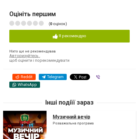
Оцініть першим
(
0
оцінок)
Я рекомендую
Ніхто ще не рекомендував
Авторизуйтесь
,
щоб оцінити і порекомендувати
Reddit
Telegram
Viber
WhatsApp
Інші подіїї зараз
Музичний вечір
Розважальна програма