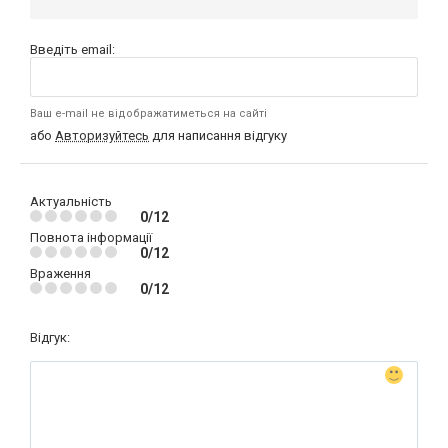
Введіть email:
Ваш e-mail не відображатиметься на сайті
або
Авторизуйтесь
для написання відгуку
Актуальність
0/12
Повнота інформації
0/12
Враження
0/12
Відгук: