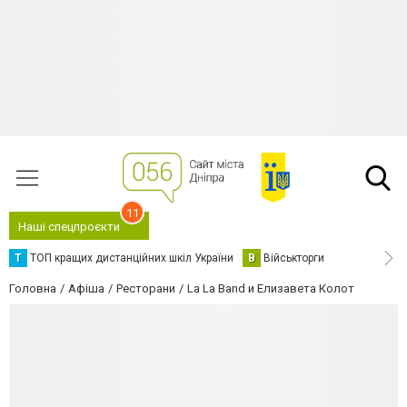
11
Наші спецпроєкти
Т
ТОП кращих дистанційних шкіл України
В
Військторги
Головна
Афіша
Ресторани
La La Band и Елизавета Колот