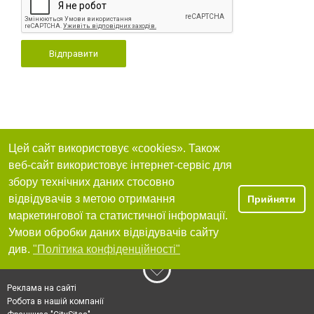
Відправити
Цей сайт використовує «cookies». Також
веб-сайт використовує інтернет-сервіс для
збору технічних даних стосовно
відвідувачів з метою отримання
Прийняти
маркетингової та статистичної інформації.
Умови обробки даних відвідувачів сайту
див.
"Політика конфіденційності"
Реклама на сайті
Робота в нашій компанії