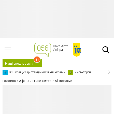
11
Наші спецпроєкти
Т
ТОП кращих дистанційних шкіл України
В
Військторги
Головна
Афіша
Нічне життя
All inclusive