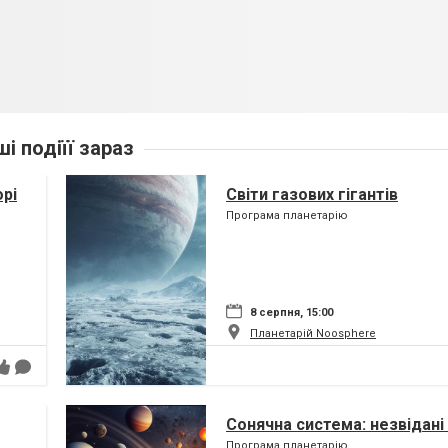
ші подіїї зараз
орі
Світи газових гігантів
Програма планетарію
8 серпня, 15:00
Планетарій Noosphere
Сонячна система: незвідані 
Програма планетарію