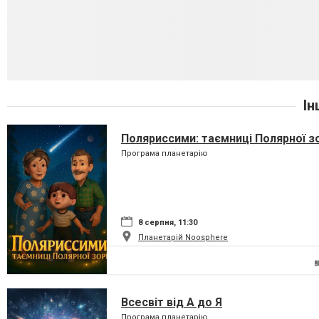
Ін
Поляриссими: таємниці Полярної з
Програма планетарію
8 серпня, 11:30
Планетарій Noosphere
Всесвіт від А до Я
Програма планетарію