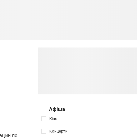
Афіша
Кіно
Концерти
ации по