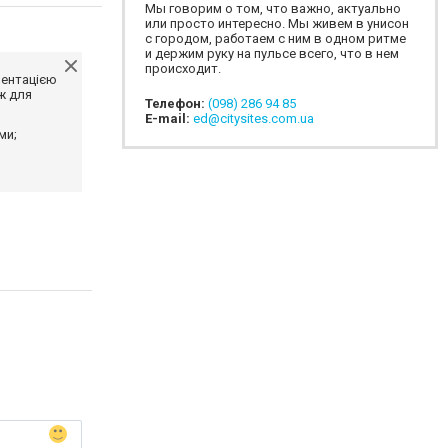
Мы говорим о том, что важно, актуально
или просто интересно. Мы живем в унисон
с городом, работаем с ним в одном ритме
и держим руку на пульсе всего, что в нем
происходит.
ментацією
ж для
Телефон:
(098) 286 94 85
E-mail:
ed@citysites.com.ua
ми;