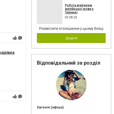
Робота вчителем
англійської мови у
Таїланді
02.08.26
Розмістити оголошення у цьому блоці
Додати
ндрівка
Відповідальний за розділ
Євгенія (афіша)