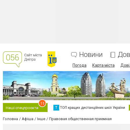
Новини
Дов
Погода
Карта міста
Дові
11
Т
ТОП кращих дистанційних шкіл України
Наші спецпроєкти
Головна
Афіша
Інше
Правовая общественная приемная