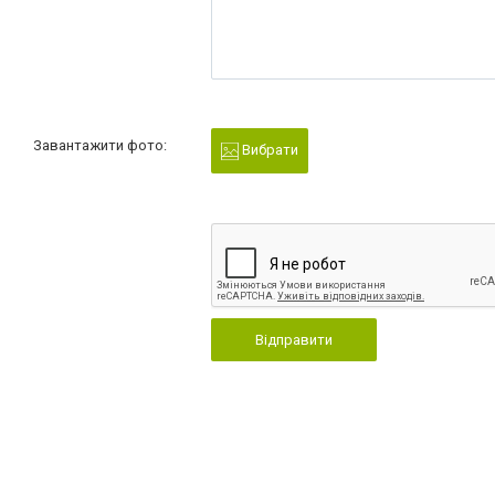
Завантажити фото:
Вибрати
Відправити