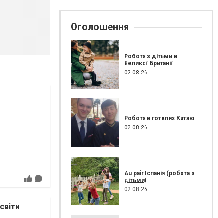
Оголошення
Робота з дітьми в
Великої Британії
02.08.26
Робота в готелях Китаю
02.08.26
Au pair Іспанія (робота з
дітьми)
02.08.26
світи