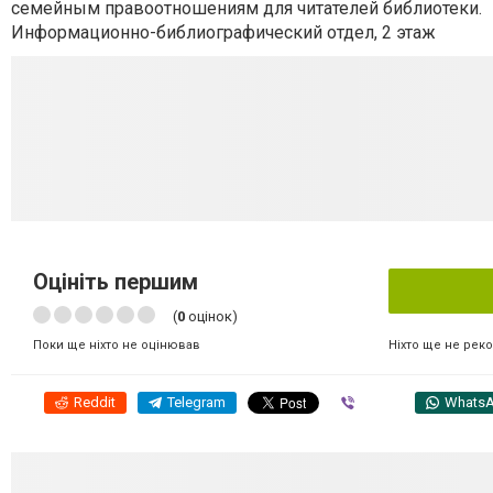
семейным правоотношениям для читателей библиотеки.
Информационно-библиографический отдел, 2 этаж
Оцініть першим
(
0
оцінок)
Ніхто ще не рек
Поки ще ніхто не оцінював
Reddit
Telegram
Viber
Whats