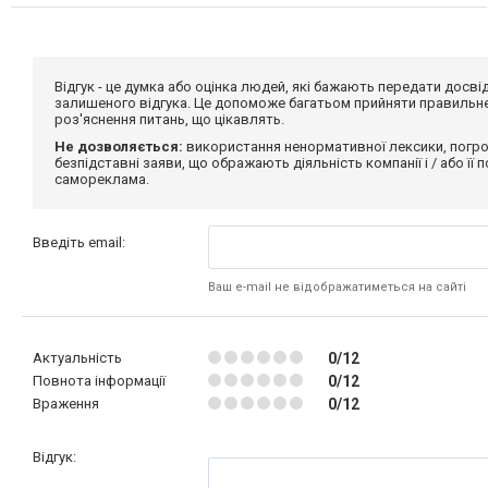
Відгук - це думка або оцінка людей, які бажають передати дос
залишеного відгука. Це допоможе багатьом прийняти правильне 
роз'яснення питань, що цікавлять.
Не дозволяється:
використання ненормативної лексики, погро
безпідставні заяви, що ображають діяльність компанії і / або її
самореклама.
Введіть email:
Ваш e-mail не відображатиметься на сайті
Актуальність
0/12
Повнота інформації
0/12
Враження
0/12
Відгук: