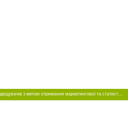
Цей сайт використовує «cookies». Також веб-сайт використовує інтернет-сервіс для збору технічних даних стосовно відвідувачів з метою отримання маркетингової та статистичної інформації. Умови обробки даних відвідувачів сайту див.