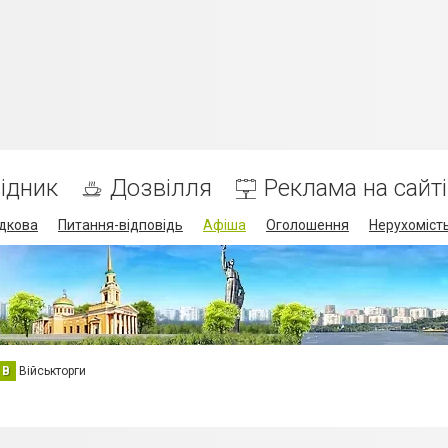
ідник
Дозвілля
Реклама на сайті
дкова
Питання-відповідь
Афіша
Оголошення
Нерухоміст
В
Військторги