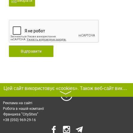
Вибрати
Відправити
Цей сайт використовує «cookies». Також веб-сайт використовує інтернет-сервіс для збору технічних даних стосовно відвідувачів з метою отримання маркетингової та статистичної інформації. Умови обробки даних відвідувачів сайту див.
〉
Реклама на сайті
Робота в нашій компанії
Франшиза "CitySites"
+38 (050) 969-29-16