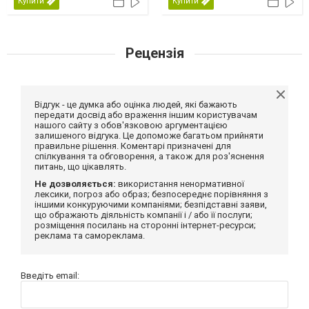
Купити
Купити
Рецензія
Відгук - це думка або оцінка людей, які бажають
передати досвід або враження іншим користувачам
нашого сайту з обов'язковою аргументацією
залишеного відгука. Це допоможе багатьом прийняти
правильне рішення. Коментарі призначені для
спілкування та обговорення, а також для роз'яснення
питань, що цікавлять.
Не дозволяється:
використання ненормативної
лексики, погроз або образ; безпосереднє порівняння з
іншими конкуруючими компаніями; безпідставні заяви,
що ображають діяльність компанії і / або її послуги;
розміщення посилань на сторонні інтернет-ресурси;
реклама та самореклама.
Введіть email: