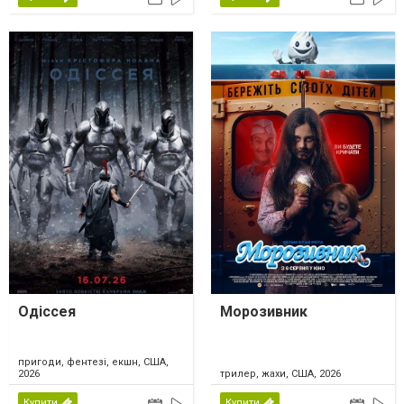
Одіссея
Морозивник
пригоди, фентезі, екшн, США,
2026
трилер, жахи, США, 2026
Купити
Купити