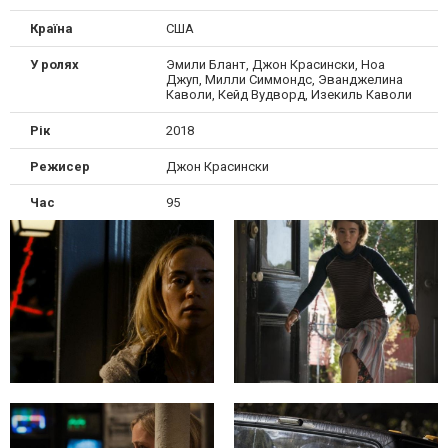
Країна
США
У ролях
Эмили Блант, Джон Красински, Ноа
Джуп, Милли Симмондс, Эванджелина
Каволи, Кейд Вудворд, Изекиль Каволи
Рік
2018
Режисер
Джон Красински
Час
95