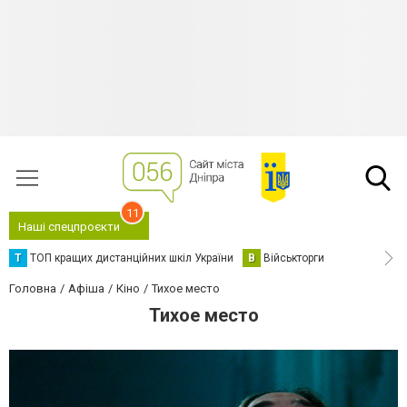
11
Наші спецпроєкти
Т
ТОП кращих дистанційних шкіл України
В
Військторги
Головна
Афіша
Кіно
Тихое место
Тихое место