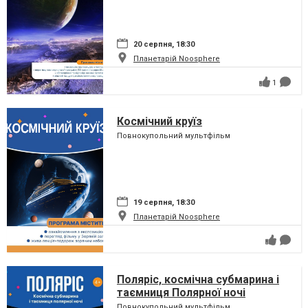
20 серпня, 18:30
Планетарій Noosphere
1
Космічний круїз
Повнокупольний мультфільм
19 серпня, 18:30
Планетарій Noosphere
Поляріс, космічна субмарина і
таємниця Полярної ночі
Повнокупольний мультфільм