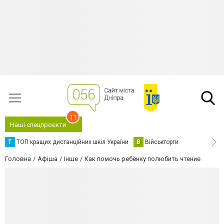
11
Наші спецпроєкти
Т
ТОП кращих дистанційних шкіл України
В
Військторги
Головна
Афіша
Інше
Как помочь ребёнку полюбить чтение