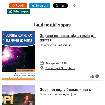
Reddit
Telegram
Viber
WhatsApp
Інші подіїї зараз
Зоряна колиска: від атомів до
життя
Повнокупольний фільм
26 серпня, 18:30
Планетарій Noosphere
Зорі: погляд у безмежність
Повнокупольний мультфільм