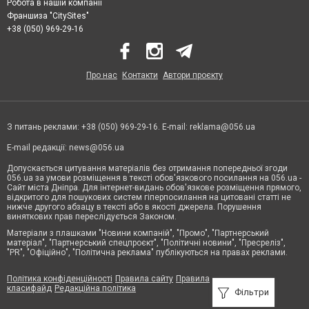
Робота в нашій компанії
Франшиза "CitySites"
+38 (050) 969-29-16
Про нас
Контакти
Автори проєкту
З питань реклами: +38 (050) 969-29-16. E-mail:
reklama@056.ua
E-mail редакції:
news@056.ua
Допускається цитування матеріалів без отримання попередньої згоди
056.ua за умови розміщення в тексті обов'язкового посилання на 056.ua -
Сайт міста Дніпра. Для інтернет-видань обов'язкове розміщення прямого,
відкритого для пошукових систем гіперпосилання на цитовані статті не
нижче другого абзацу в тексті або в якості джерела. Порушення
виняткових прав переслідується Законом.
Матеріали з плашками "Новини компаній", "Промо", "Партнерський
матеріал", "Партнерський спецпроєкт", "Політичні новини", "Пресреліз",
"PR", "Офіційно", "Політична реклама" публікуються на правах реклами.
Політика конфіденційності
Правила сайту
Правила
класифайд
Редакційна політика
Фільтри