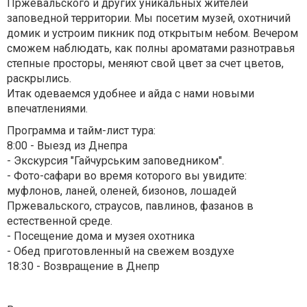
Пржевальского и других уникальных жителей
заповедной территории. Мы посетим музей, охотничий
домик и устроим пикник под открытым небом. Вечером
сможем наблюдать, как полны ароматами разнотравья
степные просторы, меняют свой цвет за счет цветов,
раскрылись.
Итак одеваемся удобнее и айда с нами новыми
впечатлениями.
Программа и тайм-лист тура:
8:00 - Выезд из Днепра
- Экскурсия "Гайчурським заповедником".
- Фото-сафари во время которого вы увидите:
муфлонов, ланей, оленей, бизонов, лошадей
Пржевальского, страусов, павлинов, фазанов в
естественной среде.
- Посещение дома и музея охотника
- Обед приготовленный на свежем воздухе
18:30 - Возвращение в Днепр