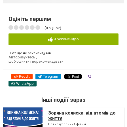
Оцініть першим
(
0
оцінок)
Я рекомендую
Ніхто ще не рекомендував
Авторизуйтесь
,
щоб оцінити і порекомендувати
Reddit
Telegram
Viber
WhatsApp
Інші подіїї зараз
Зоряна колиска: від атомів до
життя
Повнокупольний фільм