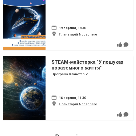
19 серпня, 18:30
Планетарій Noosphere
STEAM-майстерка "У пошуках
позаземного життя"
Програма планетарію
16 серпня, 11:30
Планетарій Noosphere