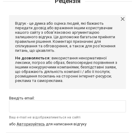
Рецензія
Відгук - це думка або оцінка людей, які бажають
передати досвід або враження іншим користувачам
нашого сайту з обов'язковою аргументацією
залишеного відгука. Це допоможе багатьом прийняти
правильне рішення. Коментарі призначені для
спілкування та обговорення, а також для роз'яснення
питань, що цікавлять.
Не дозволяється:
використання ненормативної
лексики, погроз або образ; безпосереднє порівняння з
іншими конкуруючими компаніями; безпідставні заяви,
що ображають діяльність компанії і / або її послуги;
розміщення посилань на сторонні інтернет-ресурси;
реклама та самореклама.
Введіть email:
Ваш e-mail не відображатиметься на сайті
або
Авторизуйтесь
для написання відгуку