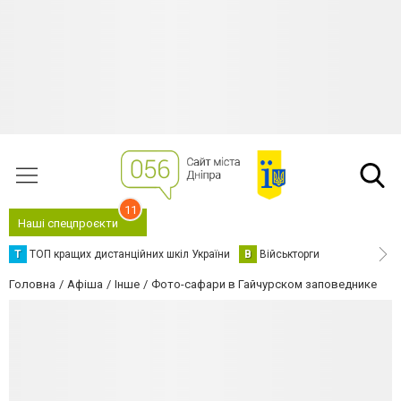
11
Наші спецпроєкти
Т
ТОП кращих дистанційних шкіл України
В
Військторги
Головна
Афіша
Інше
Фото-сафари в Гайчурском заповеднике