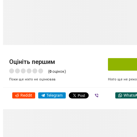
Оцініть першим
(
0
оцінок)
Ніхто ще не рек
Поки ще ніхто не оцінював
Reddit
Telegram
Viber
Whats