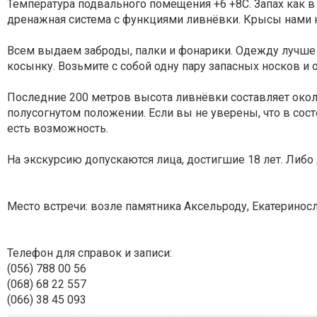
Температура подвального помещения +6 +8С. Запах как в 
дренажная система с функциями ливнёвки. Крысы нами 
Всем выдаем заброды, палки и фонарики. Одежду лучше о
косынку. Возьмите с собой одну пару запасных носков и 
Последние 200 метров высота ливнёвки составляет около
полусогнутом положении. Если вы не уверены, что в сост
есть возможность.
На экскурсию допускаются лица, достигшие 18 лет. Либо 
Место встречи: возле памятника Аксельроду, Екатеринос
Телефон для справок и записи:
(056) 788 00 56
(068) 68 22 557
(066) 38 45 093