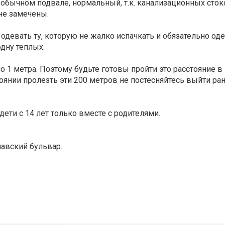
обычном подвале, нормальный, т.к. канализационных стоко
не замечены.
девать ту, которую не жалко испачкать и обязательно од
одну теплых.
 1 метра. Поэтому будьте готовы пройти это расстояние в
оянии пролезть эти 200 метров не постесняйтесь выйти ра
дети с 14 лет только вместе с родителями.
лавский бульвар.