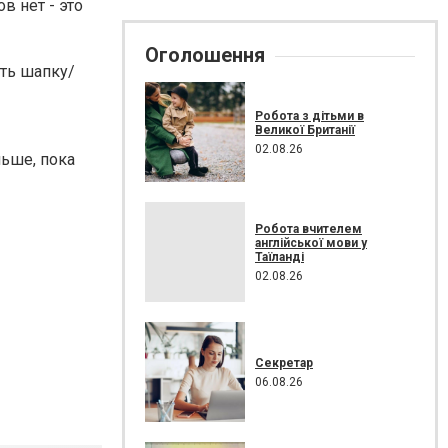
в нет - это
Оголошення
еть шапку/
Робота з дітьми в
Великої Британії
02.08.26
ньше, пока
Робота вчителем
англійської мови у
Таїланді
02.08.26
Секретар
06.08.26