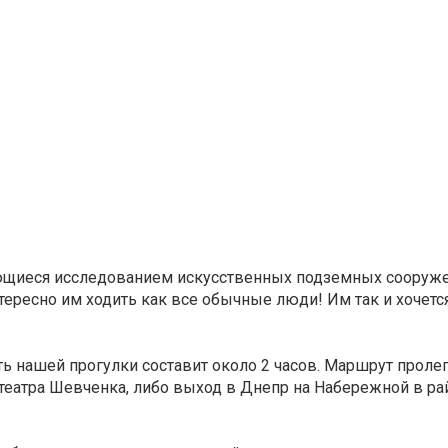
кающиеся исследованием искусственных подземных сооруж
тересно им ходить как все обычные люди! Им так и хочетс
ть нашей прогулки составит около 2 часов. Маршрут пролег
театра Шевченка, либо выход в Днепр на Набережной в рай