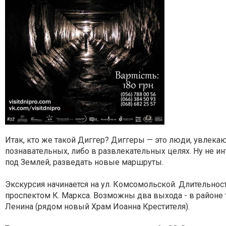
Итак, кто же такой Диггер? Диггеры — это люди, увле
познавательных, либо в развлекательных целях. Ну не ин
под Землей, разведать новые маршруты.
Экскурсия начинается на ул. Комсомольской. Длительнос
проспектом К. Маркса. Возможны два выхода - в районе 
Ленина (рядом новый Храм Иоанна Крестителя).