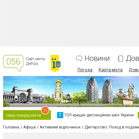
Новини
Дов
Погода
Карта міста
Дові
11
Т
ТОП кращих дистанційних шкіл України
Наші спецпроєкти
Головна
Афіша
Активний відпочинок
Диггерство. Поход в подзе