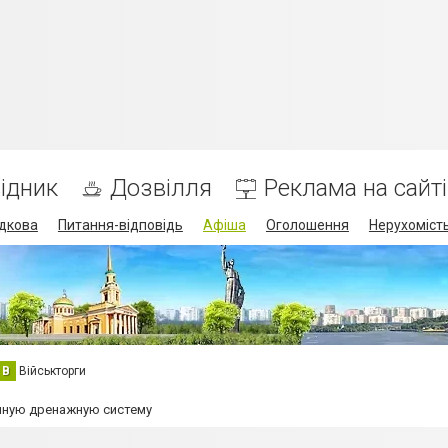
ідник
Дозвілля
Реклама на сайті
дкова
Питання-відповідь
Афіша
Оголошення
Нерухоміст
В
Військторги
мную дренажную систему