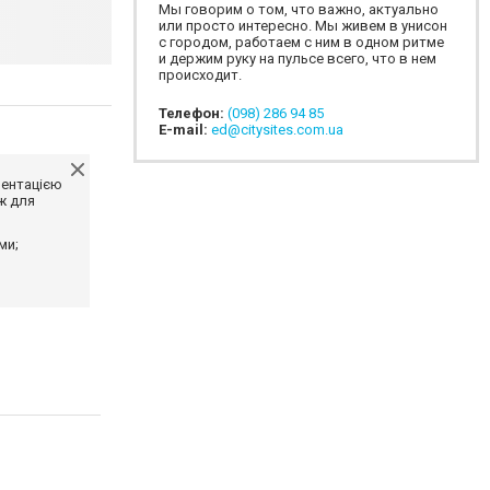
Мы говорим о том, что важно, актуально
или просто интересно. Мы живем в унисон
с городом, работаем с ним в одном ритме
и держим руку на пульсе всего, что в нем
происходит.
Телефон:
(098) 286 94 85
E-mail:
ed@citysites.com.ua
ментацією
ж для
ми;