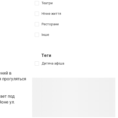
Театри
Нічне життя
Ресторани
Інше
Теги
Дитяча афіша
ений в
я прогуляться
ает под
оне ул.