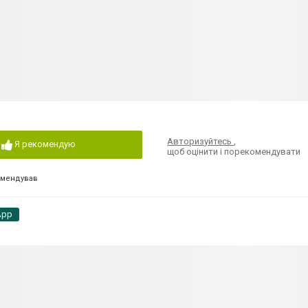
Авторизуйтесь
,
Я рекомендую
щоб оцінити і порекомендувати
омендував
App