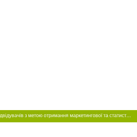
Цей сайт використовує «cookies». Також веб-сайт використовує інтернет-сервіс для збору технічних даних стосовно відвідувачів з метою отримання маркетингової та статистичної інформації. Умови обробки даних відвідувачів сайту див.