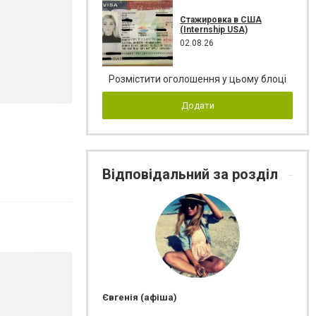
Стажировка в США
(Internship USA)
02.08.26
Розмістити оголошення у цьому блоці
Додати
Відповідальний за розділ
Євгенія (афіша)