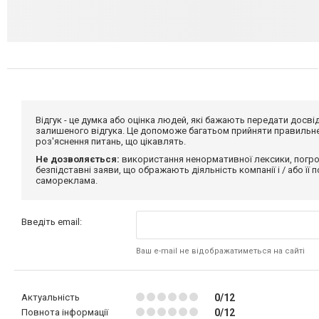
Відгук - це думка або оцінка людей, які бажають передати дос
залишеного відгука. Це допоможе багатьом прийняти правильне 
роз'яснення питань, що цікавлять.
Не дозволяється:
використання ненормативної лексики, погро
безпідставні заяви, що ображають діяльність компанії і / або її
самореклама.
Введіть email:
Ваш e-mail не відображатиметься на сайті
Актуальність
0/12
Повнота інформації
0/12