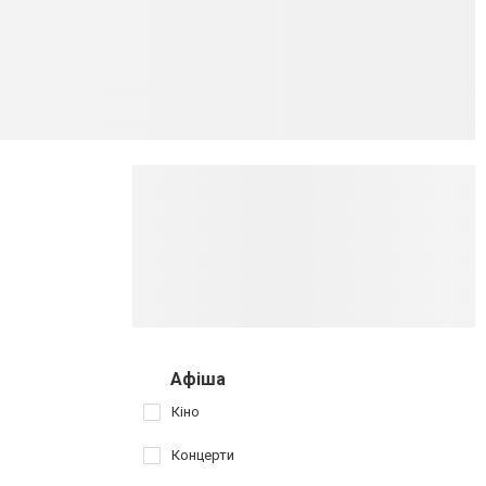
Афіша
Кіно
Концерти