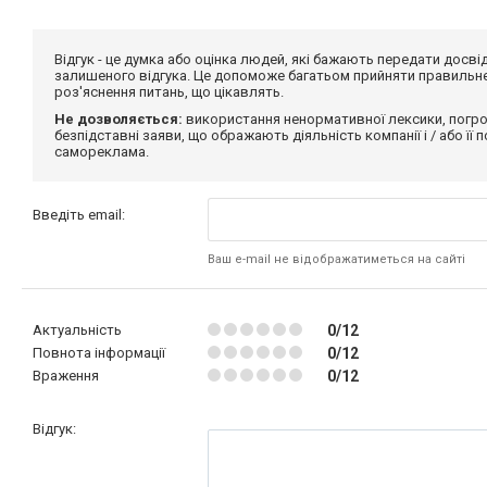
Відгук - це думка або оцінка людей, які бажають передати дос
залишеного відгука. Це допоможе багатьом прийняти правильне 
роз'яснення питань, що цікавлять.
Не дозволяється:
використання ненормативної лексики, погро
безпідставні заяви, що ображають діяльність компанії і / або її
самореклама.
Введіть email:
Ваш e-mail не відображатиметься на сайті
Актуальність
0/12
Повнота інформації
0/12
Враження
0/12
Відгук: