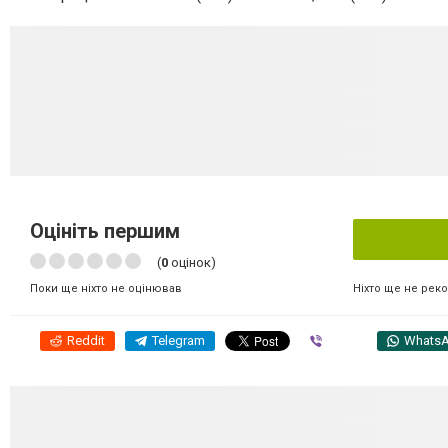
Оцініть першим
(
0
оцінок)
Ніхто ще не рек
Поки ще ніхто не оцінював
Reddit
Telegram
Viber
Whats