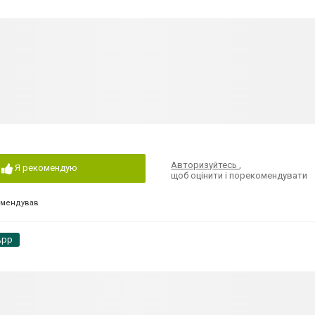
Авторизуйтесь
,
Я рекомендую
щоб оцінити і порекомендувати
омендував
App