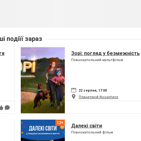
ші подіїї зараз
тя
Зорі: погляд у безмежність
Повнокупольний мультфільм
22 серпня, 17:00
Планетарій Noosphere
Далекі світи
Повнокупольний фільм