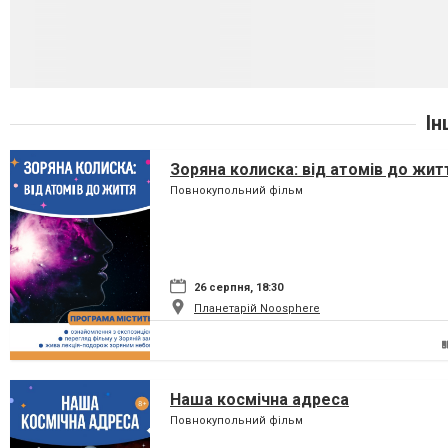
Ін
Зоряна колиска: від атомів до жит
Повнокупольний фільм
26 серпня, 18:30
Планетарій Noosphere
Наша космічна адреса
Повнокупольний фільм