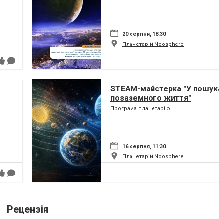
20 серпня, 18:30
Планетарій Noosphere
STEAM-майстерка "У пошук
позаземного життя"
Програма планетарію
16 серпня, 11:30
Планетарій Noosphere
Рецензія