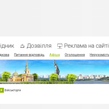
ідник
Дозвілля
Реклама на сайті
дкова
Питання-відповідь
Афіша
Оголошення
Нерухоміст
В
Військторги