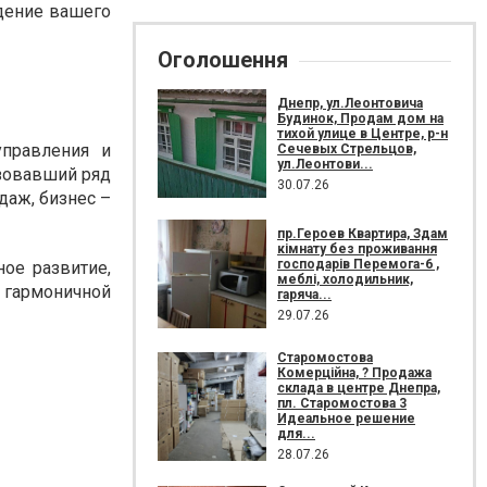
идение вашего
Оголошення
Днепр, ул.Леонтовича
Будинок, Продам дом на
тихой улице в Центре, р-н
управления и
Сечевых Стрельцов,
ул.Леонтови...
изовавший ряд
30.07.26
даж, бизнес –
пр.Героев Квартира, Здам
кімнату без проживання
господарів Перемога-6 ,
ное развитие,
меблі, холодильник,
 гармоничной
гаряча...
29.07.26
Старомостова
Комерційна, ? Продажа
склада в центре Днепра,
пл. Старомостова 3
Идеальное решение
для...
28.07.26