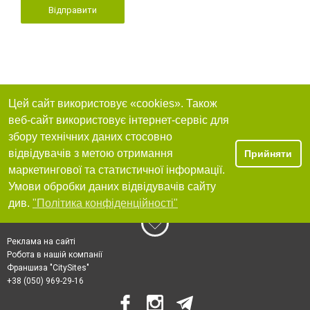
Відправити
Цей сайт використовує «cookies». Також
веб-сайт використовує інтернет-сервіс для
збору технічних даних стосовно
відвідувачів з метою отримання
Прийняти
маркетингової та статистичної інформації.
Умови обробки даних відвідувачів сайту
див.
"Політика конфіденційності"
Реклама на сайті
Робота в нашій компанії
Франшиза "CitySites"
+38 (050) 969-29-16