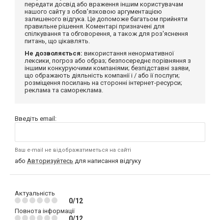
передати досвід або враження іншим користувачам
нашого сайту з обов'язковою аргументацією
залишеного відгука. Це допоможе багатьом прийняти
правильне рішення. Коментарі призначені для
спілкування та обговорення, а також для роз'яснення
питань, що цікавлять.
Не дозволяється:
використання ненормативної
лексики, погроз або образ; безпосереднє порівняння з
іншими конкуруючими компаніями; безпідставні заяви,
що ображають діяльність компанії і / або її послуги;
розміщення посилань на сторонні інтернет-ресурси;
реклама та самореклама.
Введіть email:
Ваш e-mail не відображатиметься на сайті
або
Авторизуйтесь
для написання відгуку
Актуальність
0/12
Повнота інформації
0/12