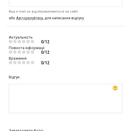
Ваш e-mail не відображатиметься на сайті
або
Авторизуйтесь
для написання відгуку
Актуальність
0/12
Повнота інформації
0/12
Враження
0/12
Відгук:
Завантажити фото: