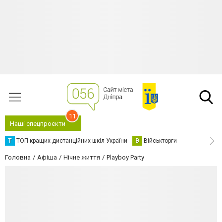
11
Наші спецпроєкти
Т
ТОП кращих дистанційних шкіл України
В
Військторги
Головна
Афіша
Нічне життя
Playboy Party