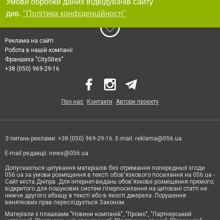
Умови обробки даних відвідувачів сайту
див.
"Політика конфіденційності"
Реклама на сайті
Робота в нашій компанії
Франшиза "CitySites"
+38 (050) 969-29-16
Про нас
Контакти
Автори проєкту
З питань реклами: +38 (050) 969-29-16. E-mail:
reklama@056.ua
E-mail редакції:
news@056.ua
Допускається цитування матеріалів без отримання попередньої згоди
056.ua за умови розміщення в тексті обов'язкового посилання на 056.ua -
Сайт міста Дніпра. Для інтернет-видань обов'язкове розміщення прямого,
відкритого для пошукових систем гіперпосилання на цитовані статті не
нижче другого абзацу в тексті або в якості джерела. Порушення
виняткових прав переслідується Законом.
Матеріали з плашками "Новини компаній", "Промо", "Партнерський