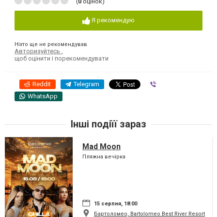
(
0
оцінок)
Я рекомендую
Ніхто ще не рекомендував
Авторизуйтесь
,
щоб оцінити і порекомендувати
Reddit
Telegram
Viber
WhatsApp
Інші подіїї зараз
Mad Moon
Пляжна вечірка
15 серпня, 18:00
Бартоломео, Bartolomeo Best River Resort