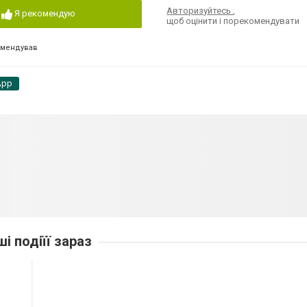
Авторизуйтесь
,
Я рекомендую
щоб оцінити і порекомендувати
омендував
App
ші подіїї зараз