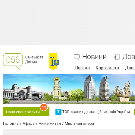
Новини
Дов
Погода
Карта міста
Дові
11
Т
ТОП кращих дистанційних шкіл України
Наші спецпроєкти
Головна
Афіша
Нічне життя
Мыльная опера