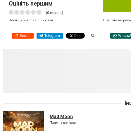
Оцініть першим
(
0
оцінок)
Ніхто ще не рек
Поки ще ніхто не оцінював
Reddit
Telegram
Viber
Whats
Ін
Mad Moon
Пляжна вечірка