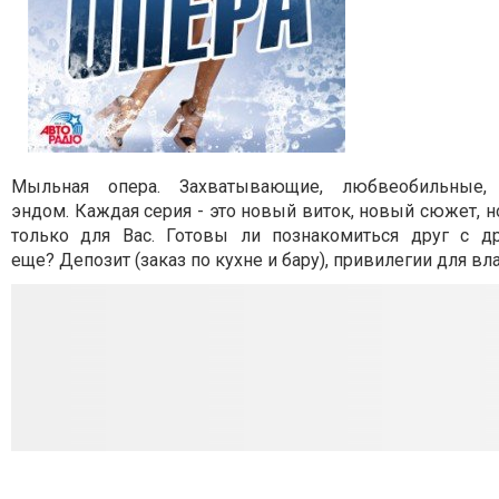
Мыльная опера.
Захватывающие, любвеобильные,
эндом.
Каждая серия - это новый виток, новый сюжет, н
только для Вас.
Готовы ли познакомиться друг с д
еще?
Депозит (заказ по кухне и
бару), привилегии для вл