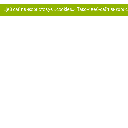
Реклама на сайті
Приєднуйтесь до 
Робота в нашій компанії
Франшиза "CitySites"
Про нас
Контакт
+38 (050) 969-29-16
З питань реклами: +38 (050) 969-29-16. E-mail:
Допускається цит
reklama@056.ua
обов'язкового по
відкритого для по
якості джерела. 
E-mail редакції:
news@056.ua
Матеріали з плаш
"Політичні новини
Політика конфіде