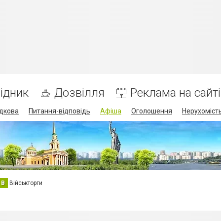
ідник
Дозвілля
Реклама на сайті
дкова
Питання-відповідь
Афіша
Оголошення
Нерухоміст
В
Військторги