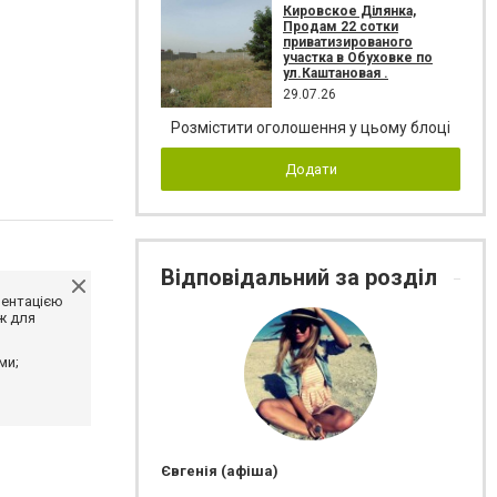
Кировское Ділянка,
Продам 22 сотки
приватизированого
участка в Обуховке по
ул.Каштановая .
29.07.26
Розмістити оголошення у цьому блоці
Додати
Відповідальний за розділ
ментацією
ж для
ми;
Євгенія (афіша)