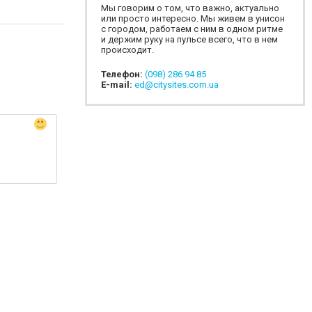
Мы говорим о том, что важно, актуально
или просто интересно. Мы живем в унисон
с городом, работаем с ним в одном ритме
и держим руку на пульсе всего, что в нем
происходит.
Телефон:
(098) 286 94 85
E-mail:
ed@citysites.com.ua