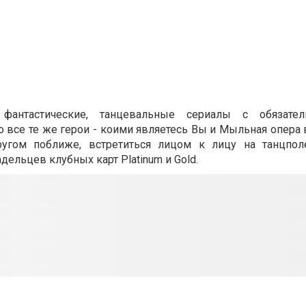
 фантастические, танцевальные сериалы с
обязате
о все те же герои - коими
являетесь Вы и Мыльная опера 
ругом поближе, встретиться лицом к лицу на
танцпол
адельцев клубных карт Platinum и Gold.