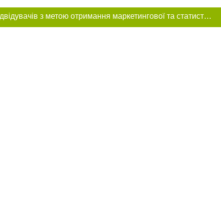
Цей сайт використовує «cookies». Також веб-сайт використовує інтернет-сервіс для збору технічних даних стосовно відвідувачів з метою отримання маркетингової та статистичної інформації. Умови обробки даних відвідувачів сайту див.
ння в тексті
міщення прямого,
 тексті або в
цпроєкт",
реклами.