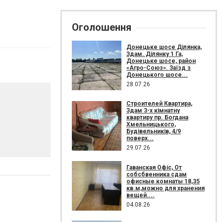
Оголошення
Донецьке шосе Ділянка,
Здам. Ділянку 1 Га,
Донецьке шосе, район
«Агро-Союз». Заїзд з
Донецького шосе...
28.07.26
Строителей Квартира,
Здам 3-х кімнатну
квартиру пр. Богдана
Хмельницького,
Будівельників, 4/9
поверх...
29.07.26
Гаванская Офіс, От
собсбвенника сдам
офисные комнаты 18,35
кв.м,можно для хранения
вещей....
04.08.26