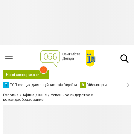
11
Наші спецпроєкти
Т
ТОП кращих дистанційних шкіл України
В
Військторги
Головна
Афіша
Інше
Успешное лидерство и
командообразование