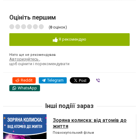
Оцініть першим
(
0
оцінок)
Я рекомендую
Ніхто ще не рекомендував
Авторизуйтесь
,
щоб оцінити і порекомендувати
Reddit
Telegram
Viber
WhatsApp
Інші подіїї зараз
Зоряна колиска: від атомів до
життя
Повнокупольний фільм