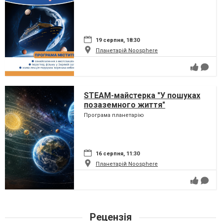
19 серпня, 18:30
Планетарій Noosphere
STEAM-майстерка "У пошуках
позаземного життя"
Програма планетарію
16 серпня, 11:30
Планетарій Noosphere
Рецензія