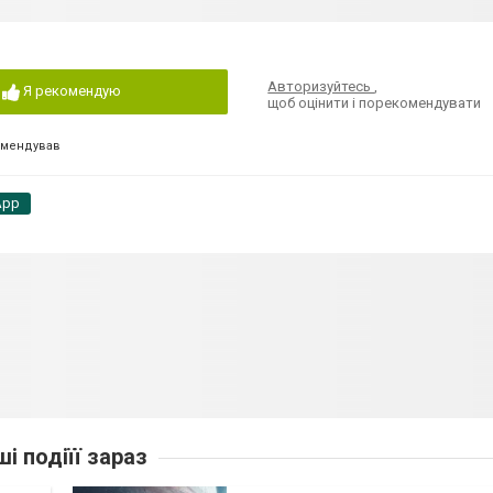
Авторизуйтесь
,
Я рекомендую
щоб оцінити і порекомендувати
омендував
App
ші подіїї зараз