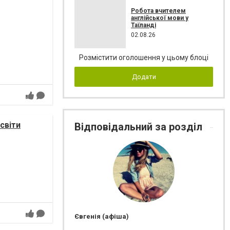
Робота вчителем
англійської мови у
Таїланді
02.08.26
Розмістити оголошення у цьому блоці
Додати
світи
Відповідальний за розділ
Євгенія (афіша)