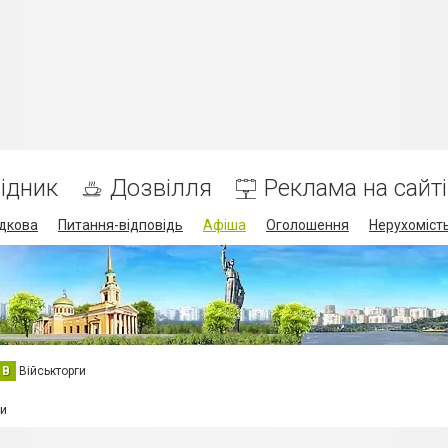
ідник
Дозвілля
Реклама на сайті
дкова
Питання-відповідь
Афіша
Оголошення
Нерухоміст
В
Військторги
ми