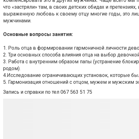
компенсировать это в других мужчинах. Чаще всего мы пе
что «застряли» там, в своих детских обидах и претензиях
выраженную любовь к своему отцу многие годы, это лиша
мужчинами.
Основные вопросы занятия:
1. Роль отца в формировании гармоничной личности дево
2. Три основных способа влияния отца на выбор девочкой
3. Работа с внутренним образом папы (устранение блокир
родом).
4.Исследование ограничивающих установок, которые был
5. Гармонизация отношений с отцом, мужем и мужским э
Запись и справки по тел 067 563 51 75