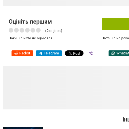
Оцініть першим
(
0
оцінок)
Ніхто ще не рек
Поки ще ніхто не оцінював
Reddit
Telegram
Viber
Whats
Ін