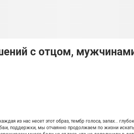
шений с отцом, мужчинам
ждая из нас несет этот образ, тембр голоса, запах… глубо
юбви, поддержки, мы отчаянно продолжаем по жизни искать