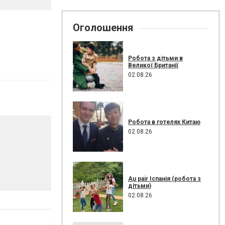
Оголошення
Робота з дітьми в
Великої Британії
02.08.26
Робота в готелях Китаю
02.08.26
Au pair Іспанія (робота з
дітьми)
02.08.26