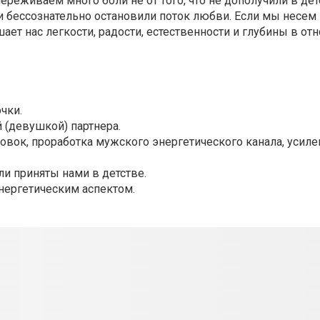
реживаем много боли не от того, что не дополучили в детст
, и бессознательно остановили поток любви. Если мы несем
ет нас легкости, радости, естественности и глубины в от
чки.
 (девушкой) партнера.
овок, проработка мужского энергетического канала, усиле
и приняты нами в детстве.
нергетическим аспектом.