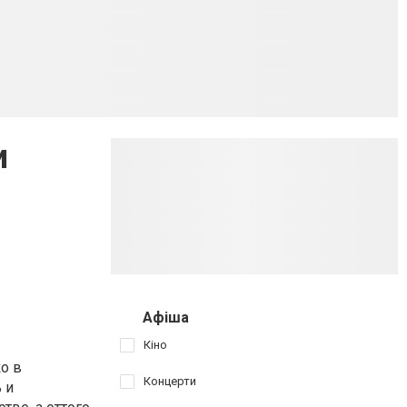
и
Афіша
Кіно
ко в
Концерти
 и