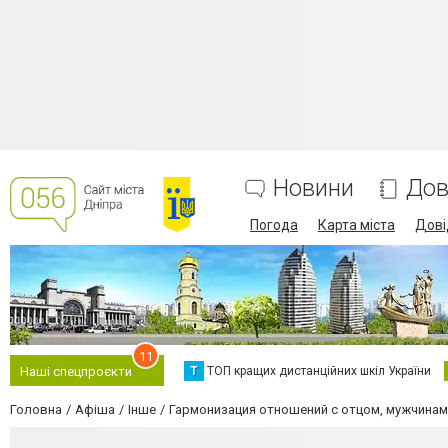
Новини
Дов
Погода
Карта міста
Дові
11
Т
ТОП кращих дистанційних шкіл України
Наші спецпроєкти
Головна
Афіша
Інше
Гармонизация отношений с отцом, мужчина