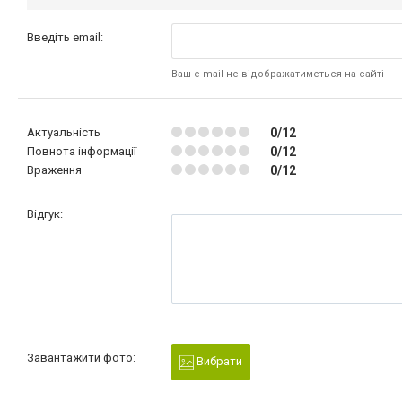
Введіть email:
Ваш e-mail не відображатиметься на сайті
Актуальність
0/12
Повнота інформації
0/12
Враження
0/12
Відгук:
Завантажити фото:
Вибрати