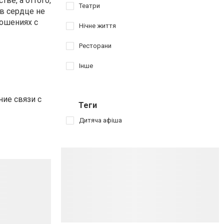
ве, а оттого,
Театри
 в сердце не
ношениях с
Нічне життя
Ресторани
Інше
ние связи с
Теги
Дитяча афіша