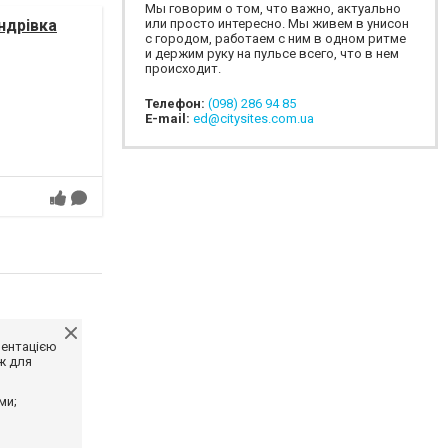
Мы говорим о том, что важно, актуально
ндрівка
или просто интересно. Мы живем в унисон
с городом, работаем с ним в одном ритме
и держим руку на пульсе всего, что в нем
происходит.
Телефон:
(098) 286 94 85
E-mail:
ed@citysites.com.ua
ментацією
ж для
ми;