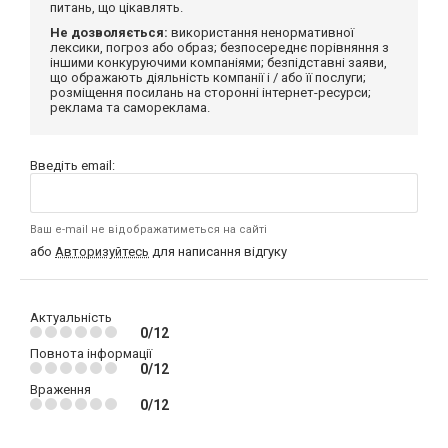
питань, що цікавлять.
Не дозволяється:
використання ненормативної
лексики, погроз або образ; безпосереднє порівняння з
іншими конкуруючими компаніями; безпідставні заяви,
що ображають діяльність компанії і / або її послуги;
розміщення посилань на сторонні інтернет-ресурси;
реклама та самореклама.
Введіть email:
Ваш e-mail не відображатиметься на сайті
або
Авторизуйтесь
для написання відгуку
Актуальність
0/12
Повнота інформації
0/12
Враження
0/12