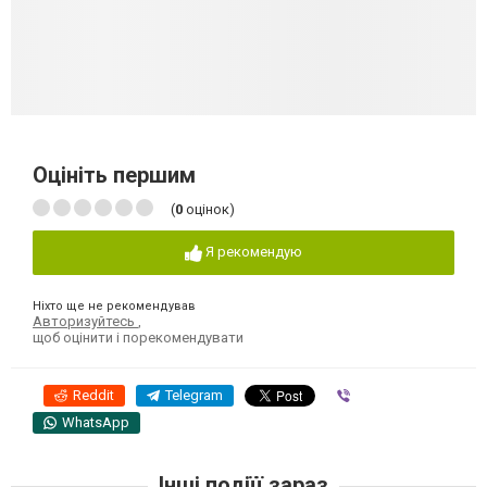
Оцініть першим
(
0
оцінок)
Я рекомендую
Ніхто ще не рекомендував
Авторизуйтесь
,
щоб оцінити і порекомендувати
Reddit
Telegram
Viber
WhatsApp
Інші подіїї зараз