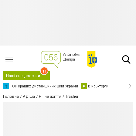
11
Наші спецпроєкти
Т
ТОП кращих дистанційних шкіл України
В
Військторги
Головна
Афіша
Нічне життя
Trasher