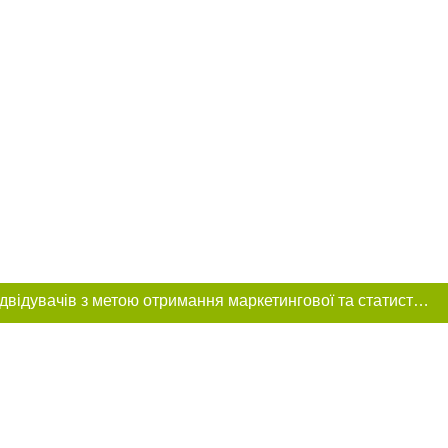
Цей сайт використовує «cookies». Також веб-сайт використовує інтернет-сервіс для збору технічних даних стосовно відвідувачів з метою отримання маркетингової та статистичної інформації. Умови обробки даних відвідувачів сайту див.