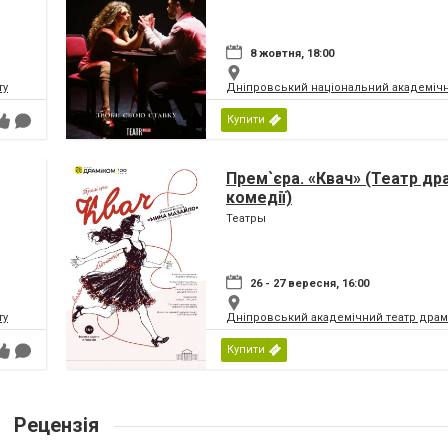
8 жовтня, 18:00
ту
Дніпровський національний академічн
Купити
Прем`єра. «Квач» (Театр др
комедії)
Театры
26 - 27 вересня, 16:00
ту
Дніпровський академічний театр драм
Купити
Рецензія