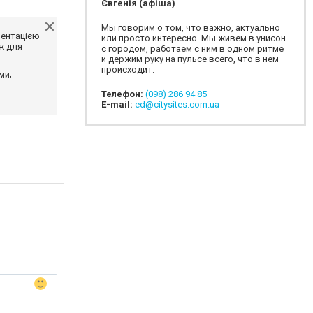
Євгенія (афіша)
Мы говорим о том, что важно, актуально
ментацією
или просто интересно. Мы живем в унисон
ж для
с городом, работаем с ним в одном ритме
и держим руку на пульсе всего, что в нем
происходит.
ми;
Телефон:
(098) 286 94 85
E-mail:
ed@citysites.com.ua