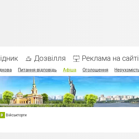
ідник
Дозвілля
Реклама на сайті
дкова
Питання-відповідь
Афіша
Оголошення
Нерухоміст
В
Військторги