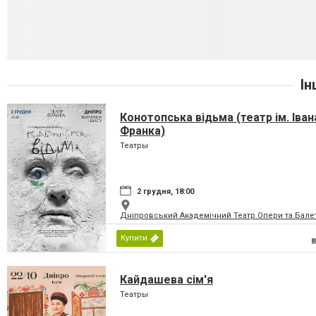
Ін
Конотопська відьма (театр ім. Іван
Франка)
Театры
2 грудня, 18:00
Дніпровський Академічний Театр Опери та Бале
Купити
Кайдашева сім'я
Театры