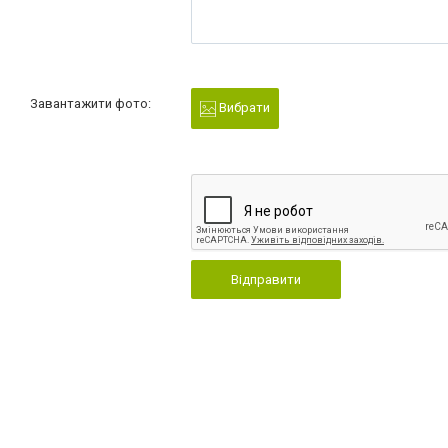
Завантажити фото:
Вибрати
Відправити