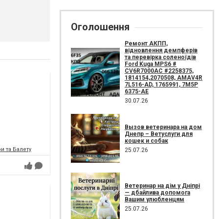
Оголошення
Ремонт АКПП,
відновлення демпферів
та перевірка соленоїдів
Ford Kuga MPS6 #
CV6R7000AC #2258375,
1814154,2070508, AMAV4R
7L516-AD, 1765991, 7M5P
6375-AE
30.07.26
Вызов ветеринара на дом
Днепр – Ветуслуги для
кошек и собак
и та Балету
25.07.26
Ветеринар на дім у Дніпрі
— дбайлива допомога
Вашим улюбленцям
25.07.26