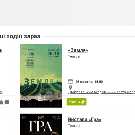
ші подіїї зараз
а
«Земля»
Театры
26 жовтня, 18:00
ту
Дніпровський Академічний Театр Опер
Купити
Вистава «Гра»
Театры