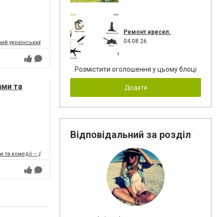
Ремонт кресел.
04.08.26
ий український музично-драматичний театр ім.Т.Г.Шевченка
Розмістити оголошення у цьому блоці
ами та
Додати
Відповідальний за розділ
и та комедії – ДРАМіКОМ