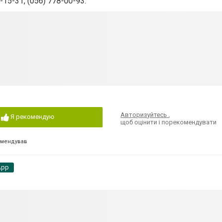
-15-31, (056) 778-00-93.
Авторизуйтесь
,
Я рекомендую
щоб оцінити і порекомендувати
омендував
App