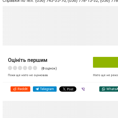
Справки по тел.: (056) 745-35-70, (056) 778-15-32, (056) 778
Оцініть першим
(
0
оцінок)
Ніхто ще не рек
Поки ще ніхто не оцінював
Reddit
Telegram
Viber
Whats