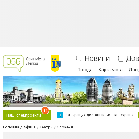
Новини
Дов
Погода
Карта міста
Дові
11
Т
ТОП кращих дистанційних шкіл України
Наші спецпроєкти
Головна
Афіша
Театри
Слоненя