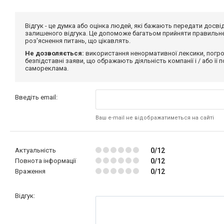
Відгук - це думка або оцінка людей, які бажають передати дос
залишеного відгука. Це допоможе багатьом прийняти правильне 
роз'яснення питань, що цікавлять.
Не дозволяється:
використання ненормативної лексики, погро
безпідставні заяви, що ображають діяльність компанії і / або її
самореклама.
Введіть email:
Ваш e-mail не відображатиметься на сайті
Актуальність
0/12
Повнота інформації
0/12
Враження
0/12
Відгук: